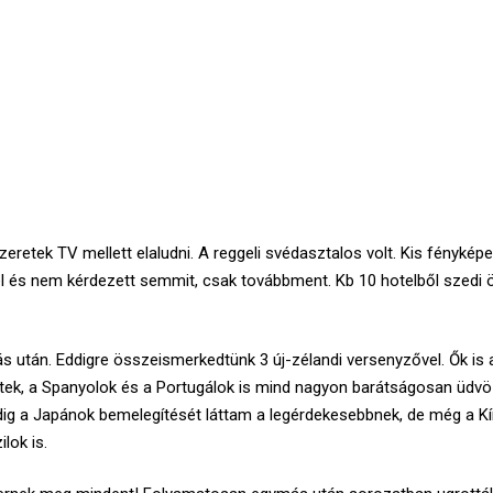
zeretek TV mellett elaludni. A reggeli svédasztalos volt. Kis fényké
nél és nem kérdezett semmit, csak továbbment. Kb 10 hotelből szedi 
ás után. Eddigre összeismerkedtünk 3 új-zélandi versenyzővel. Ők is
ittek, a Spanyolok és a Portugálok is mind nagyon barátságosan üdvö
ig a Japánok bemelegítését láttam a legérdekesebbnek, de még a Kín
ilok is.