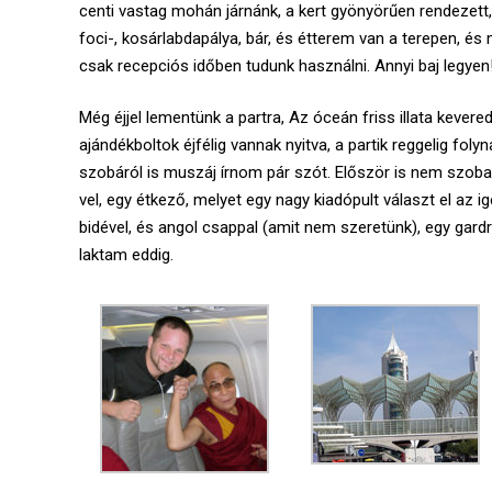
centi vastag mohán járnánk, a kert gyönyörűen rendezett,
foci-, kosárlabdapálya, bár, és étterem van a terepen, és
csak recepciós időben tudunk használni. Annyi baj legyen
Még éjjel lementünk a partra, Az óceán friss illata kevere
ajándékboltok éjfélig vannak nyitva, a partik reggelig folyn
szobáról is muszáj írnom pár szót. Először is nem szoba, 
vel, egy étkező, melyet egy nagy kiadópult választ el az 
bidével, és angol csappal (amit nem szeretünk), egy gar
laktam eddig.