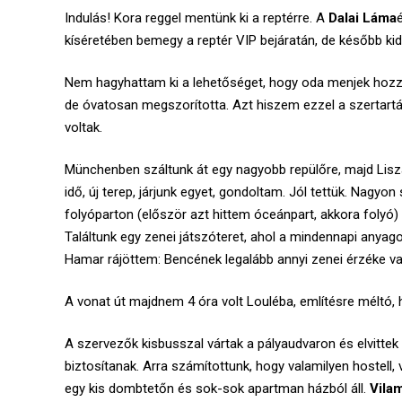
Indulás! Kora reggel mentünk ki a reptérre. A
Dalai Láma
kíséretében bemegy a reptér VIP bejáratán, de később kid
Nem hagyhattam ki a lehetőséget, hogy oda menjek hozzá
de óvatosan megszorította. Azt hiszem ezzel a szertartá
voltak.
Münchenben száltunk át egy nagyobb repülőre, majd Lisz
idő, új terep, járjunk egyet, gondoltam. Jól tettük. Nagyon
folyóparton (először azt hittem óceánpart, akkora folyó) 
Találtunk egy zenei játszóteret, ahol a mindennapi anyag
Hamar rájöttem: Bencének legalább annyi zenei érzéke v
A vonat út majdnem 4 óra volt Louléba, említésre méltó,
A szervezők kisbusszal vártak a pályaudvaron és elvittek 
biztosítanak. Arra számítottunk, hogy valamilyen hostell, 
egy kis dombtetőn és sok-sok apartman házból áll.
Vila