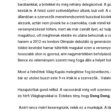
barátainkkal, a britekkel és még néhány delegációval. A g
késtük le. A felső szint szélvédőjéhez ültünk, buli volt. 
állandóan a szervezők menetrendszerinti buszával közlek
alszunk, aztán nem jövünk be a csarnokba, csak minél késő
versenynézéssel tölteni, mert aki már csinált ilyet, az tu
magukhoz, ott meghívnak ebédre és utána behoznak a csa
hanem a 2012-es londoni Olimpián debütáló új generáció
többé-kevésbé hamar túltették magukat ezen a versenyzők
hosszabb úton is gyorsul, ami nagymértékben befolyásolja
Bence és véleményem szerint meg fogja állni a helyét ho
Most a felnőttek Világ Kupás melegítése fog következni, 
bár az utolsó buszt este 9-re írták ki a szervezők… Vala
Hazajutottuk gond nélkül. A vacsoránál még volt szerencsé
és férfi Világbajnokkal is. Érdekes tény, hogy
Dong Dong
Azért nincs miért keseregnünk, nekik ez a munkájuk. A lá