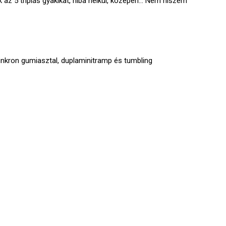
z 5 triplás gyakikat, hiba nélkül, középen… Nem hiszem
inkron gumiasztal, duplaminitramp és tumbling