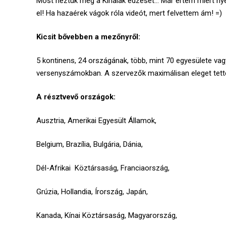
Most néztük meg a Kínaiak edzését… Már értem miért nye
el! Ha hazaérek vágok róla videót, mert felvettem ám! =)
Kicsit bővebben a mezőnyről:
5 kontinens, 24 országának, több, mint 70 egyesülete vag
versenyszámokban. A szervezők maximálisan eleget tette
A résztvevő országok:
Ausztria, Amerikai Egyesült Államok,
Belgium, Brazília, Bulgária, Dánia,
Dél-Afrikai Köztársaság, Franciaország,
Grúzia, Hollandia, Írország, Japán,
Kanada, Kínai Köztársaság, Magyarország,