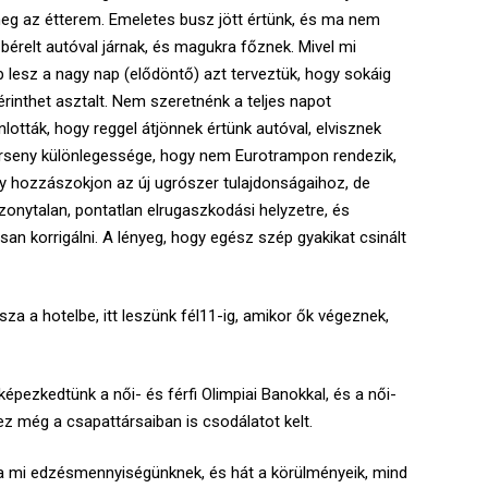
 meg az étterem. Emeletes busz jött értünk, és ma nem
 bérelt autóval járnak, és magukra főznek. Mivel mi
 lesz a nagy nap (elődöntő) azt terveztük, hogy sokáig
érinthet asztalt. Nem szeretnénk a teljes napot
nlották, hogy reggel átjönnek értünk autóval, elvisznek
verseny különlegessége, hogy nem Eurotrampon rendezik,
y hozzászokjon az új ugrószer tulajdonságaihoz, de
onytalan, pontatlan elrugaszkodási helyzetre, és
an korrigálni. A lényeg, hogy egész szép gyakikat csinált
a a hotelbe, itt leszünk fél11-ig, amikor ők végeznek,
épezkedtünk a női- és férfi Olimpiai Banokkal, és a női-
ez még a csapattársaiban is csodálatot kelt.
a a mi edzésmennyiségünknek, és hát a körülményeik, mind