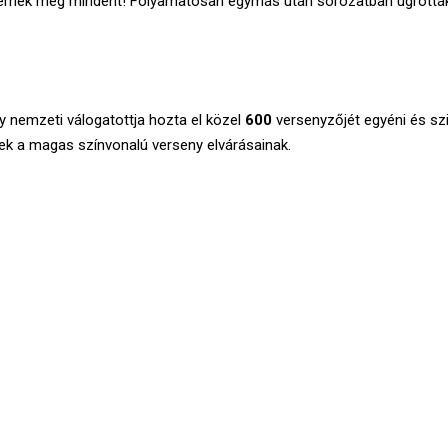
rnek meg mindent! Folyamatosan egymás után sorozatban ugrották a
y nemzeti válogatottja hozta el közel
600
versenyzőjét egyéni és sz
k a magas színvonalú verseny elvárásainak.