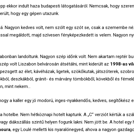
épp ekkor indult haza budapesti látogatásáról. Nemcsak, hogy szerenc
erült, hogy egy gépen utazunk.
. Nagyon kedves volt, nem szólt egy szót se, csak a szemembe néze
ssal megáldott, majd szívesen fényképezkedett is velem. Nagyon nyu
abonban landoltunk. Nagyon szép időnk volt. Nem akartam reptér bus
 szép volt Liszabon belvárosán átsétálni, mint kiderült az
1998-as vil
pezsgett az élet, kávéházak, ligetek, szökőkutak, játszóterek, szobr
okból, deszkákból, gránit- és márvány tömbökből, kövekből és fémekb
an, mint nekem…
 hogy a kaller egy jó modorú, inges-nyakkendős, kedves, segítőkész 
a hotelbe. Nem hétköznapi hotelt kaptunk. A „C” verziót kértük a szá
vagy diákszállás szintű helyen fogunk lakni. Nem jött be. A hotel egy
moura
, egy Loulé melletti kis nyaralónegyed, ahova a nagyon gazdago