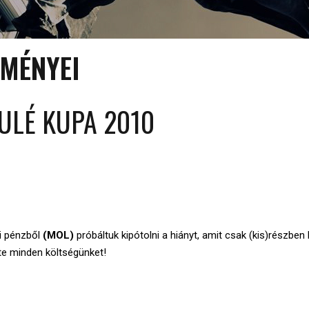
LMÉNYEI
OULÉ KUPA 2010
ti pénzből
(MOL)
próbáltuk kipótolni a hiányt, amit csak (kis)részben
ette minden költségünket!