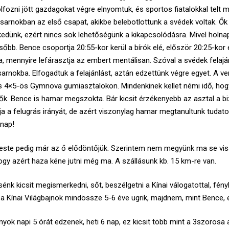
olfozni jött gazdagokat végre elnyomtuk, és sportos fiatalokkal telt
A csarnokban az első csapat, akikbe belebotlottunk a svédek voltak. Ők
edünk, ezért nincs sok lehetőségünk a kikapcsolódásra. Mivel holnap
bb. Bence csoportja 20:55-kor kerül a bírók elé, először 20:25-kor 
dja, mennyire lefárasztja az embert mentálisan. Szóval a svédek felajá
rnokba. Elfogadtuk a felajánlást, aztán edzettünk végre egyet. A 
s 4×5-ös Gymnova gumiasztalokon. Mindenkinek kellet némi idő, hog
. Bence is hamar megszokta. Bár kicsit érzékenyebb az asztal a biz
 a felugrás irányát, de azért viszonylag hamar megtanultunk tudatos
lnap!
este pedig már az ő elődöntőjük. Szerintem nem megyünk ma se vissz
hogy azért haza kéne jutni még ma. A szállásunk kb. 15 km-re van.
nk kicsit megismerkedni, sőt, beszélgetni a Kínai válogatottal, fényk
, a Kínai Világbajnok mindössze 5-6 éve ugrik, majdnem, mint Bence, 
nyok napi 5 órát edzenek, heti 6 nap, ez kicsit több mint a 3szoros