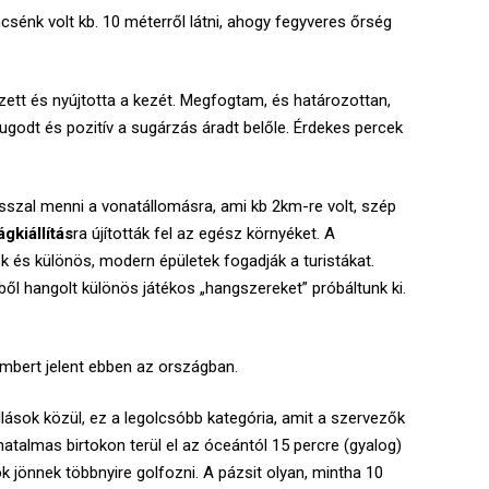
sénk volt kb. 10 méterről látni, ahogy fegyveres őrség
tt és nyújtotta a kezét. Megfogtam, és határozottan,
godt és pozitív a sugárzás áradt belőle. Érdekes percek
szal menni a vonatállomásra, ami kb 2km-re volt, szép
ágkiállítás
ra újították fel az egész környéket. A
ok és különös, modern épületek fogadják a turistákat.
ől hangolt különös játékos „hangszereket” próbáltunk ki.
embert jelent ebben az országban.
llások közül, ez a legolcsóbb kategória, amit a szervezők
 hatalmas birtokon terül el az óceántól 15 percre (gyalog)
k jönnek többnyire golfozni. A pázsit olyan, mintha 10