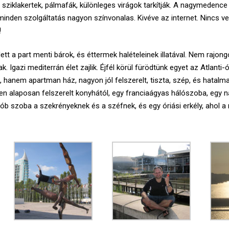
 sziklakertek, pálmafák, különleges virágok tarkítják. A nagymedence
 minden szolgáltatás nagyon színvonalas. Kivéve az internet. Nincs ve
!
dett a part menti bárok, és éttermek halételeinek illatával. Nem rajo
ak. Igazi mediterrán élet zajlik. Éjfél körül fürödtünk egyet az Atlant
hanem apartman ház, nagyon jól felszerelt, tiszta, szép, és hatalma
igen alaposan felszerelt konyhától, egy franciaágyas hálószoba, egy 
drób szoba a szekrényeknek és a széfnek, és egy óriási erkély, ahol