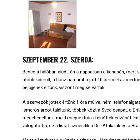
SZEPTEMBER 22. SZERDA:
Bence a hálóban aludt, én a nappaliban a kanapén, mert s
utóbb kiderült, a busz hamarabb jött 10 perccel az ígért
bejöjjenek értünk, viszont meg se vártak.
A szervezők jöttek értünk 1 óra múlva, némi telefonálgat
ismerős arcot találtunk, többek közt a Svéd csapat, a Br
megebédeltünk, majd megnéztük a felnőttek edzését. Edd
válogatottja, de a listát színesítik a Dél-Afrikaiak és a Braz