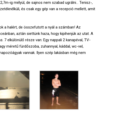
 2,7m-ig mélyül, de sajnos nem szabad ugrálni… Tenisz-,
zetéknélküli, és csak egy gép van a recepció mellett, amit
ngok a halért, de összefutott a nyál a számban! Az
i-óceánban, aztán siettünk haza, hogy kipihenjük az utat. A
s. 7 elkülönülő része van: Egy nappali 2 kanapéval, TV-
nagy méretű fürdőszoba, zuhannyal, káddal, wc-vel,
 a napozóágyak vannak. Ilyen szép lakásban még nem