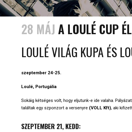
28 MÁJ
A LOULÉ CUP É
LOULÉ VILÁG KUPA ÉS L
szeptember 24-25.
Loulé, Portugália
Sokáig kétséges volt, hogy eljutunk-e ide valaha. Pályáza
találtak egy szponzort a versenyre
(VOLL Kft)
, aki kifiz
SZEPTEMBER 21, KEDD: