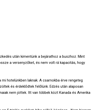
pezkedés után kimentünk a bejárathoz a buszhoz. Mint
össze a versenyzőket, és nem volt rá kapacitás, hogy
 a mi hotelünkben laknak. A csarnokba érve rengeteg
zöltek és érdeklődtek felőlünk. Edzés után alaposan
aiak nem jöttek. Itt van többek közt Kanada és Amerika