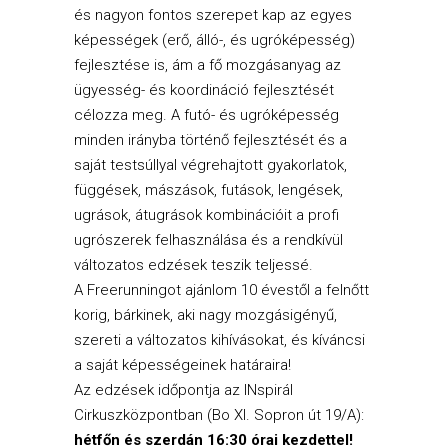
és nagyon fontos szerepet kap az egyes
képességek (erő, álló-, és ugróképesség)
fejlesztése is, ám a fő mozgásanyag az
ügyesség- és koordináció fejlesztését
célozza meg. A futó- és ugróképesség
minden irányba történő fejlesztését és a
saját testsúllyal végrehajtott gyakorlatok,
függések, mászások, futások, lengések,
ugrások, átugrások kombinációit a profi
ugrószerek felhasználása és a rendkívül
változatos edzések teszik teljessé.
A Freerunningot ajánlom 10 évestől a felnőtt
korig, bárkinek, aki nagy mozgásigényű,
szereti a változatos kihívásokat, és kíváncsi
a saját képességeinek határaira!
Az edzések időpontja az INspirál
Cirkuszközpontban (Bo XI. Sopron út 19/A):
hétfőn és szerdán 16:30 órai kezdettel!