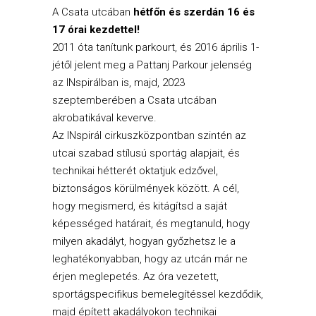
A Csata utcában
hétfőn és szerdán 16 és
17 órai kezdettel!
2011 óta tanítunk parkourt, és 2016 április 1-
jétől jelent meg a Pattanj Parkour jelenség
az INspirálban is, majd, 2023
szeptemberében a Csata utcában
akrobatikával keverve.
Az INspirál cirkuszközpontban szintén az
utcai szabad stílusú sportág alapjait, és
technikai hétterét oktatjuk edzővel,
biztonságos körülmények között. A cél,
hogy megismerd, és kitágítsd a saját
képességed határait, és megtanuld, hogy
milyen akadályt, hogyan győzhetsz le a
leghatékonyabban, hogy az utcán már ne
érjen meglepetés. Az óra vezetett,
sportágspecifikus bemelegítéssel kezdődik,
majd épített akadályokon technikai