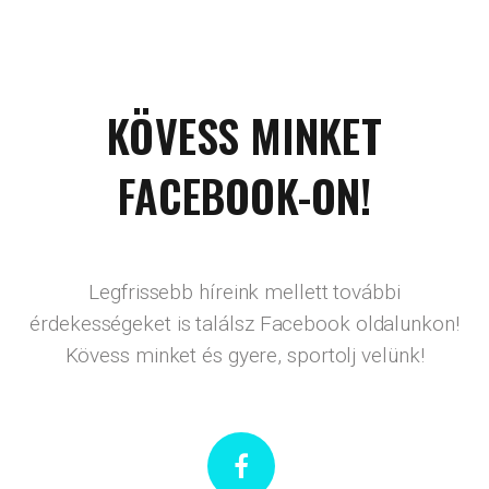
KÖVESS MINKET
FACEBOOK-ON!
Legfrissebb híreink mellett további
érdekességeket is találsz Facebook oldalunkon!
Kövess minket és gyere, sportolj velünk!