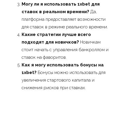
Могу ли я использовать 1xbet для
ставок в реальном времени?
Да,
платформа предоставляет возможности
для ставок в режиме реального времени.
Какие стратегии лучше всего
подходят для новичков?
Новичкам
стоит начать с управления банкроллом и
ставок на фаворитов.
Как я могу использовать бонусы на
1xbet?
Бонусы можно использовать для
увеличения стартового капитала и
снижения рисков при ставках.