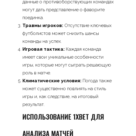
данные о противоборствующих командах
могут дать представление о фаворите
поединка.
Травмы игроков:
Отсутствие ключевых
футболистов может снизить шансы
команды на успех.
Игровая тактика:
Каждая команда
имеет свои уникальные особенности
игры, которые могут сыграть решающую
роль в матче.
Климатические условия:
Погода также
может существенно повлиять на стиль
игры и, как следствие, на итоговый
результат.
ИСПОЛЬЗОВАНИЕ 1XBET ДЛЯ
АНАЛИЗА МАТЧЕЙ