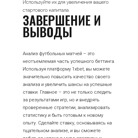
Используйте их для увеличения вашего
стартового капитала.
ЗАВЕРШЕНИЕ И
ВЫВОДЫ
Анализ футбольных матчей – это
неотъемлемая часть успешного беттинга.
Используя платформу 1xbet, вы можете
значительно повысить качество своего
анализа и увеличить шансы на успешные
ставки. Главное – это не только следить
за результатами игр, но и внедрять
проверенные стратегии, анализировать
статистику и быть готовым к новому
опыту. Сделайте ставку, основываясь на
тщательном анализе, и вы сможете