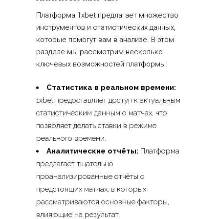
Платформа 1xbet предлагает множество
инструментов и статистических данных,
которые помогут вам в анализе. В этом
разделе мы рассмотрим несколько
ключевых возможностей платформы:
Статистика в реальном времени:
1xbet предоставляет доступ к актуальным
статистическим данным о матчах, что
позволяет делать ставки в режиме
реального времени.
Аналитические отчёты:
Платформа
предлагает тщательно
проанализированные отчёты о
предстоящих матчах, в которых
рассматриваются основные факторы,
влияющие на результат.