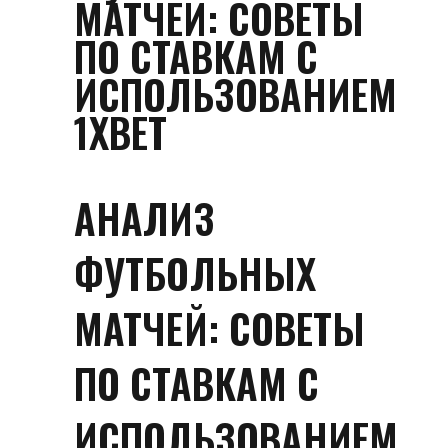
МАТЧЕЙ: СОВЕТЫ
ПО СТАВКАМ С
ИСПОЛЬЗОВАНИЕМ
1XBET
АНАЛИЗ
ФУТБОЛЬНЫХ
МАТЧЕЙ: СОВЕТЫ
ПО СТАВКАМ С
ИСПОЛЬЗОВАНИЕМ