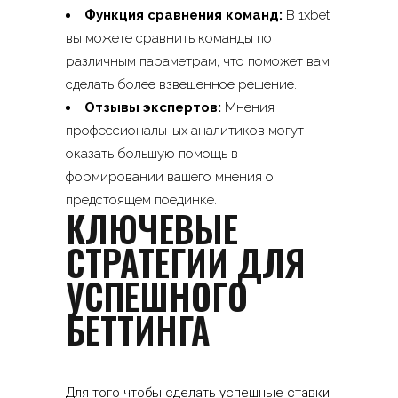
Функция сравнения команд:
В 1xbet
вы можете сравнить команды по
различным параметрам, что поможет вам
сделать более взвешенное решение.
Отзывы экспертов:
Мнения
профессиональных аналитиков могут
оказать большую помощь в
формировании вашего мнения о
предстоящем поединке.
КЛЮЧЕВЫЕ
СТРАТЕГИИ ДЛЯ
УСПЕШНОГО
БЕТТИНГА
Для того чтобы сделать успешные ставки