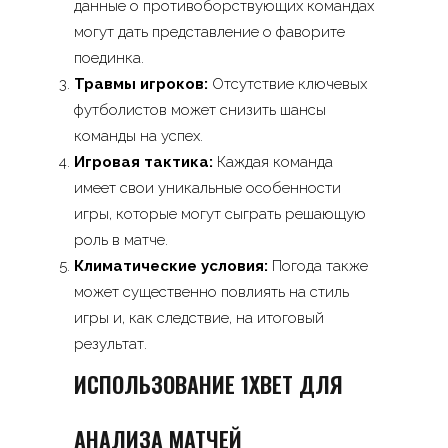
данные о противоборствующих командах
могут дать представление о фаворите
поединка.
Травмы игроков:
Отсутствие ключевых
футболистов может снизить шансы
команды на успех.
Игровая тактика:
Каждая команда
имеет свои уникальные особенности
игры, которые могут сыграть решающую
роль в матче.
Климатические условия:
Погода также
может существенно повлиять на стиль
игры и, как следствие, на итоговый
результат.
ИСПОЛЬЗОВАНИЕ 1XBET ДЛЯ
АНАЛИЗА МАТЧЕЙ