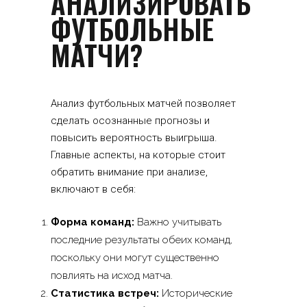
АНАЛИЗИРОВАТЬ
ФУТБОЛЬНЫЕ
МАТЧИ?
Анализ футбольных матчей позволяет
сделать осознанные прогнозы и
повысить вероятность выигрыша.
Главные аспекты, на которые стоит
обратить внимание при анализе,
включают в себя:
Форма команд:
Важно учитывать
последние результаты обеих команд,
поскольку они могут существенно
повлиять на исход матча.
Статистика встреч:
Исторические