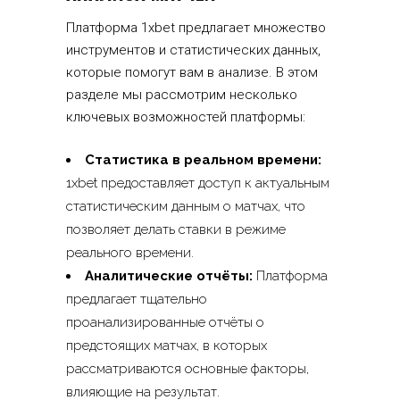
Платформа 1xbet предлагает множество
инструментов и статистических данных,
которые помогут вам в анализе. В этом
разделе мы рассмотрим несколько
ключевых возможностей платформы:
Статистика в реальном времени:
1xbet предоставляет доступ к актуальным
статистическим данным о матчах, что
позволяет делать ставки в режиме
реального времени.
Аналитические отчёты:
Платформа
предлагает тщательно
проанализированные отчёты о
предстоящих матчах, в которых
рассматриваются основные факторы,
влияющие на результат.