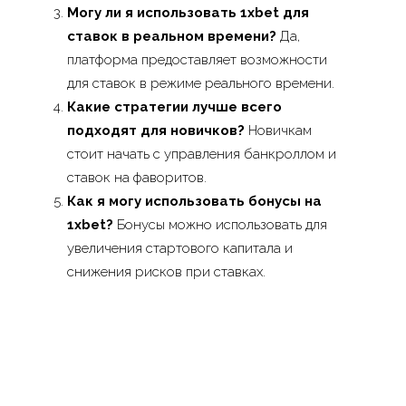
Могу ли я использовать 1xbet для
ставок в реальном времени?
Да,
платформа предоставляет возможности
для ставок в режиме реального времени.
Какие стратегии лучше всего
подходят для новичков?
Новичкам
стоит начать с управления банкроллом и
ставок на фаворитов.
Как я могу использовать бонусы на
1xbet?
Бонусы можно использовать для
увеличения стартового капитала и
снижения рисков при ставках.