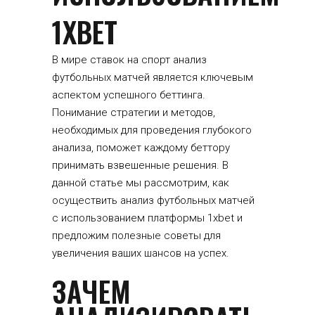
1XBET
В мире ставок на спорт анализ
футбольных матчей является ключевым
аспектом успешного беттинга.
Понимание стратегии и методов,
необходимых для проведения глубокого
анализа, поможет каждому беттору
принимать взвешенные решения. В
данной статье мы рассмотрим, как
осуществить анализ футбольных матчей
с использованием платформы 1xbet и
предложим полезные советы для
увеличения ваших шансов на успех.
ЗАЧЕМ