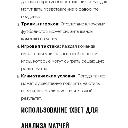
данные о противоборствующих командах
могут дать представление о фаворите
поединка.
Травмы игроков:
Отсутствие ключевых
футболистов может снизить шансы
команды на успех.
Игровая тактика:
Каждая команда
имеет свои уникальные особенности
игры, которые могут сыграть решающую
роль в матче.
Климатические условия:
Погода также
может существенно повлиять на стиль
игры и, как следствие, на итоговый
результат.
ИСПОЛЬЗОВАНИЕ 1XBET ДЛЯ
АНАЛИЗА МАТЧЕЙ