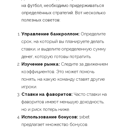
на футбол, необходимо придерживаться
определённых стратегий. Вот несколько
полезных советов:
Управление банкроллом:
Определите
срок, на который вы планируете делать
ставки, и выделите определенную сумму
денег, которую готовы потратить.
Изучение рынка:
Следите за движением
коэффициентов. Это может помочь
понять, на какую команду ставят другие
игроки.
Ставки на фаворитов:
Часто ставки на
фаворитов имеют меньшую доходность,
но и риск потерь ниже.
Использование бонусов:
1xbet
предлагает множество бонусов.