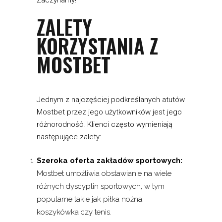
ZALETY
KORZYSTANIA Z
MOSTBET
Jednym z najczęściej podkreślanych atutów
Mostbet przez jego użytkowników jest jego
różnorodność. Klienci często wymieniają
następujące zalety:
Szeroka oferta zakładów sportowych:
Mostbet umożliwia obstawianie na wiele
różnych dyscyplin sportowych, w tym
popularne takie jak piłka nożna,
koszykówka czy tenis.