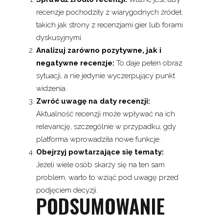
recenzje pochodziły z wiarygodnych źródeł,
takich jak strony z recenzjami gier lub forami
dyskusyjnymi.
Analizuj zarówno pozytywne, jak i
negatywne recenzje:
To daje pełen obraz
sytuacji, a nie jedynie wyczerpujący punkt
widzenia.
Zwróć uwagę na daty recenzji:
Aktualność recenzji może wpływać na ich
relevancję, szczególnie w przypadku, gdy
platforma wprowadziła nowe funkcje.
Obejrzyj powtarzające się tematy:
Jeżeli wiele osób skarży się na ten sam
problem, warto to wziąć pod uwagę przed
podjęciem decyzji.
PODSUMOWANIE