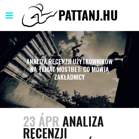
ANALIZA RECENZJI UŻYTKOWNIKÓW
NA TEMAT MOSTBET: CO MÓWIĄ
ZAKŁADNICY
23 ÁPR
ANALIZA
RECENZJI