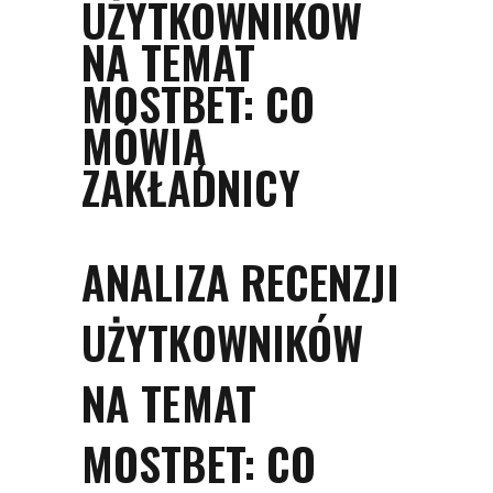
UŻYTKOWNIKÓW
NA TEMAT
MOSTBET: CO
MÓWIĄ
ZAKŁADNICY
ANALIZA RECENZJI
UŻYTKOWNIKÓW
NA TEMAT
MOSTBET: CO