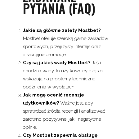
PYTANIA (FAQ)
Jakie są główne zalety Mostbet?
Mostbet oferuje szeroką gamę zakładów
sportowych, przejrzysty interfejs oraz
atrakcyjne promocje.
Czy są jakieś wady Mostbet?
Jeśli
chodzi o wady, to użytkownicy często
wskazują na problemy techniczne i
opóźnienia w wypłatach.
Jak mogę ocenić recenzje
użytkowników?
Ważne jest, aby
sprawdzać źródła recenzji i analizować
zarówno pozytywne, jak i negatywne
opinie.
Czy Mostbet zapewnia obsługę