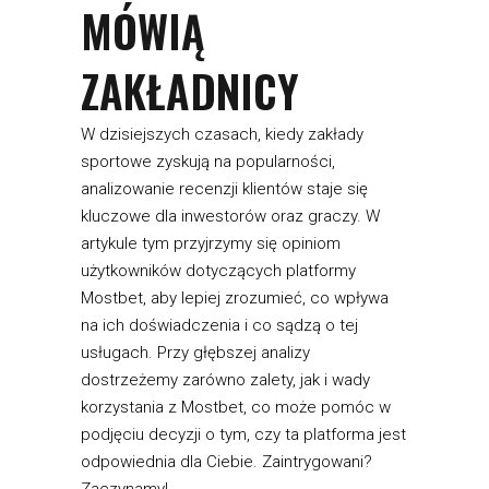
MÓWIĄ
ZAKŁADNICY
W dzisiejszych czasach, kiedy zakłady
sportowe zyskują na popularności,
analizowanie recenzji klientów staje się
kluczowe dla inwestorów oraz graczy. W
artykule tym przyjrzymy się opiniom
użytkowników dotyczących platformy
Mostbet, aby lepiej zrozumieć, co wpływa
na ich doświadczenia i co sądzą o tej
usługach. Przy głębszej analizy
dostrzeżemy zarówno zalety, jak i wady
korzystania z Mostbet, co może pomóc w
podjęciu decyzji o tym, czy ta platforma jest
odpowiednia dla Ciebie. Zaintrygowani?
Zaczynamy!