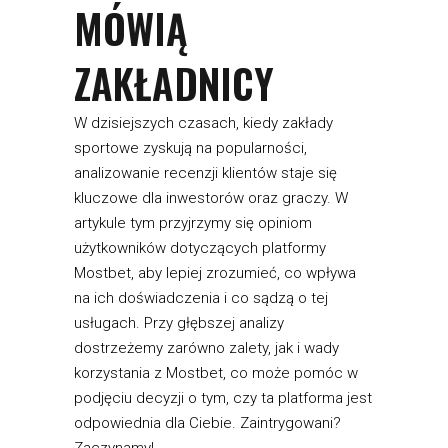
MÓWIĄ
ZAKŁADNICY
W dzisiejszych czasach, kiedy zakłady
sportowe zyskują na popularności,
analizowanie recenzji klientów staje się
kluczowe dla inwestorów oraz graczy. W
artykule tym przyjrzymy się opiniom
użytkowników dotyczących platformy
Mostbet, aby lepiej zrozumieć, co wpływa
na ich doświadczenia i co sądzą o tej
usługach. Przy głębszej analizy
dostrzeżemy zarówno zalety, jak i wady
korzystania z Mostbet, co może pomóc w
podjęciu decyzji o tym, czy ta platforma jest
odpowiednia dla Ciebie. Zaintrygowani?
Zaczynamy!