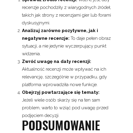
recenzje pochodziły z wiarygodnych źródeł,
takich jak strony z recenzjami gier lub forami
dyskusyjnymi.
Analizuj zarówno pozytywne, jak i
negatywne recenzje:
To daje pełen obraz
sytuacji, a nie jedynie wyczerpujący punkt
widzenia.
Zwróć uwagę na daty recenzji:
Aktualność recenzji może wpływać na ich
relevancję, szczególnie w przypadku, gdy
platforma wprowadziła nowe funkcje.
Obejrzyj powtarzające się tematy:
Jeżeli wiele osób skarży się na ten sam
problem, warto to wziąć pod uwagę przed
podjęciem decyzji.
PODSUMOWANIE