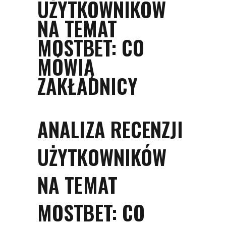
UŻYTKOWNIKÓW
NA TEMAT
MOSTBET: CO
MÓWIĄ
ZAKŁADNICY
ANALIZA RECENZJI
UŻYTKOWNIKÓW
NA TEMAT
MOSTBET: CO