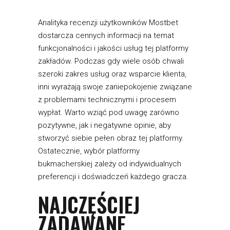
Analityka recenzji użytkowników Mostbet
dostarcza cennych informacji na temat
funkcjonalności i jakości usług tej platformy
zakładów. Podczas gdy wiele osób chwali
szeroki zakres usług oraz wsparcie klienta,
inni wyrażają swoje zaniepokojenie związane
z problemami technicznymi i procesem
wypłat. Warto wziąć pod uwagę zarówno
pozytywne, jak i negatywne opinie, aby
stworzyć siebie pełen obraz tej platformy.
Ostatecznie, wybór platformy
bukmacherskiej zależy od indywidualnych
preferencji i doświadczeń każdego gracza.
NAJCZĘŚCIEJ
ZADAWANE