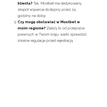
klienta?
Tak, Mostbet ma dedykowany
zespół wsparcia dostępny przez 24
godziny na dobę.
Czy mogę obstawiać w Mostbet w
moim regionie?
Zależy to od przepisów
prawnych w Twoim kraju; warto sprawdzić
lokalne regulacje przed rejestracją.