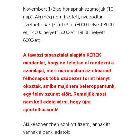
Novembert 1/3-ad hónapnak számoljuk (10
nap). Aki még nem fizetett, nyugodtan
fizethet csak (kb) 1/3-ot (8000 helyett 3000-
et, 14000 helyett 5000-et, 18000 helyett
6000-et).
A tavaszi tapasztalat alapján KÉREK
mindenkit, hogy ne felejtse el rendezni a
számláját, mert márciusban az elmaradt
félhónapok több százezer forint hiányt
okoztak, amibe majdnem beleroppantunk,
egy félév szünet előtt. Reméljük most
nem kell eddig várni, hogy újra
sportolhassunk!
Aki készpénzben szokott fizetni, annak itt
vannak a banki adatok: