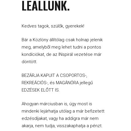
LEÁLLUNK.
Kedves tagok, szülők, gyerekek!
Bár a Közlöny állítólag csak holnap jelenik
meg, amelyből meg lehet tudni a pontos
kondíciókat, de az INspirál vezetése már
döntött.
BEZÁRJA KAPUIT A CSOPORTOS-,
REKREÁCIÓS-, és MAGÁNÓRA jellegű
EDZÉSEK ELŐTT IS.
Ahogyan márciusban is, úgy most is
mindenki lejárhatja utólag a már befizetett
edzésdíjakat, vagy ha addigra már nem
akarja, nem tudja, visszakaphatja a pénzt.