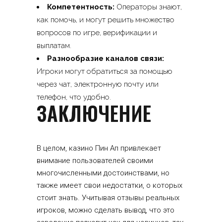
Компетентность:
Операторы знают,
как помочь, и могут решить множество
вопросов по игре, верификации и
выплатам.
Разнообразие каналов связи:
Игроки могут обратиться за помощью
через чат, электронную почту или
телефон, что удобно.
ЗАКЛЮЧЕНИЕ
В целом, казино Пин Ап привлекает
внимание пользователей своими
многочисленными достоинствами, но
также имеет свои недостатки, о которых
стоит знать. Учитывая отзывы реальных
игроков, можно сделать вывод, что это