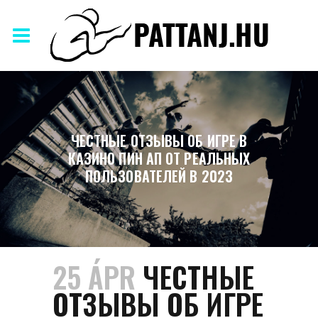
ЧЕСТНЫЕ ОТЗЫВЫ ОБ ИГРЕ В
КАЗИНО ПИН АП ОТ РЕАЛЬНЫХ
ПОЛЬЗОВАТЕЛЕЙ В 2023
25 ÁPR
ЧЕСТНЫЕ
ОТЗЫВЫ ОБ ИГРЕ