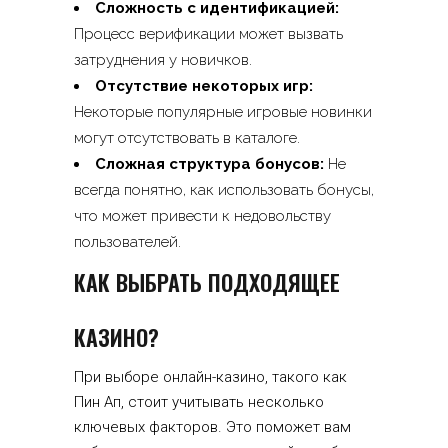
Сложность с идентификацией:
Процесс верификации может вызвать
затруднения у новичков.
Отсутствие некоторых игр:
Некоторые популярные игровые новинки
могут отсутствовать в каталоге.
Сложная структура бонусов:
Не
всегда понятно, как использовать бонусы,
что может привести к недовольству
пользователей.
КАК ВЫБРАТЬ ПОДХОДЯЩЕЕ
КАЗИНО?
При выборе онлайн-казино, такого как
Пин Ап, стоит учитывать несколько
ключевых факторов. Это поможет вам