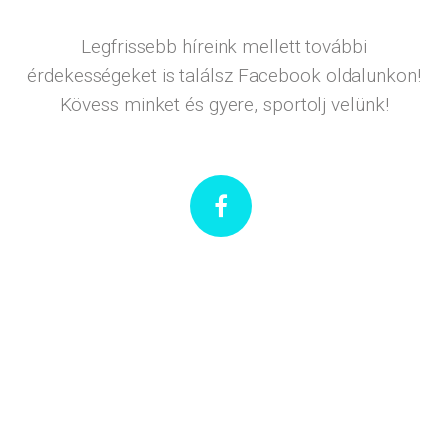
Legfrissebb híreink mellett további
érdekességeket is találsz Facebook oldalunkon!
Kövess minket és gyere, sportolj velünk!