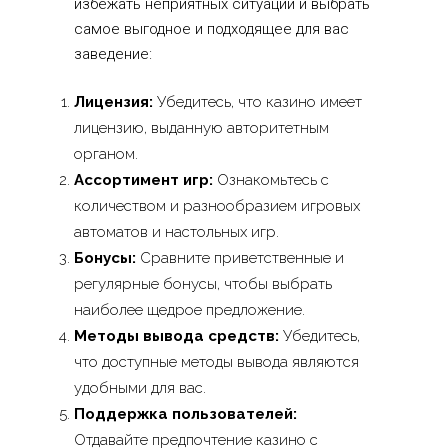
избежать неприятных ситуаций и выбрать
самое выгодное и подходящее для вас
заведение:
Лицензия:
Убедитесь, что казино имеет
лицензию, выданную авторитетным
органом.
Ассортимент игр:
Ознакомьтесь с
количеством и разнообразием игровых
автоматов и настольных игр.
Бонусы:
Сравните приветственные и
регулярные бонусы, чтобы выбрать
наиболее щедрое предложение.
Методы вывода средств:
Убедитесь,
что доступные методы вывода являются
удобными для вас.
Поддержка пользователей:
Отдавайте предпочтение казино с