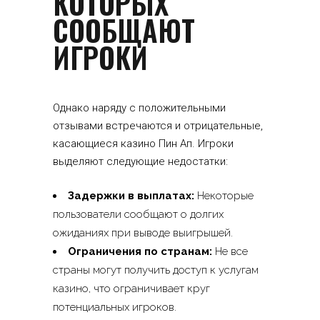
КОТОРЫХ
СООБЩАЮТ
ИГРОКИ
Однако наряду с положительными
отзывами встречаются и отрицательные,
касающиеся казино Пин Ап. Игроки
выделяют следующие недостатки:
Задержки в выплатах:
Некоторые
пользователи сообщают о долгих
ожиданиях при выводе выигрышей.
Ограничения по странам:
Не все
страны могут получить доступ к услугам
казино, что ограничивает круг
потенциальных игроков.