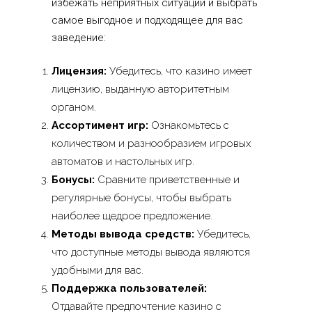
избежать неприятных ситуаций и выбрать
самое выгодное и подходящее для вас
заведение:
Лицензия:
Убедитесь, что казино имеет
лицензию, выданную авторитетным
органом.
Ассортимент игр:
Ознакомьтесь с
количеством и разнообразием игровых
автоматов и настольных игр.
Бонусы:
Сравните приветственные и
регулярные бонусы, чтобы выбрать
наиболее щедрое предложение.
Методы вывода средств:
Убедитесь,
что доступные методы вывода являются
удобными для вас.
Поддержка пользователей:
Отдавайте предпочтение казино с