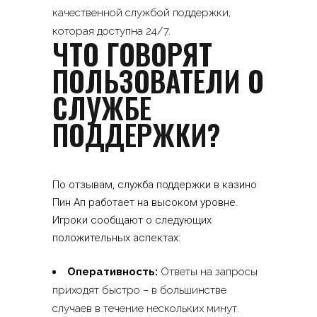
качественной службой поддержки,
которая доступна 24/7.
ЧТО ГОВОРЯТ
ПОЛЬЗОВАТЕЛИ О
СЛУЖБЕ
ПОДДЕРЖКИ?
По отзывам, служба поддержки в казино
Пин Ап работает на высоком уровне.
Игроки сообщают о следующих
положительных аспектах:
Оперативность:
Ответы на запросы
приходят быстро – в большинстве
случаев в течение нескольких минут.