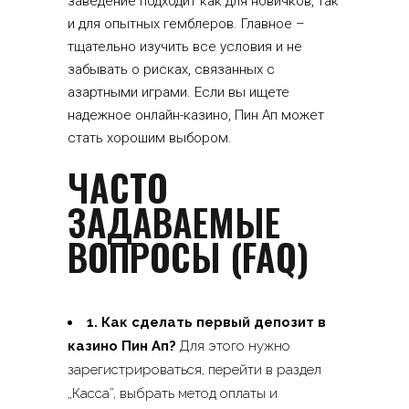
заведение подходит как для новичков, так
и для опытных гемблеров. Главное –
тщательно изучить все условия и не
забывать о рисках, связанных с
азартными играми. Если вы ищете
надежное онлайн-казино, Пин Ап может
стать хорошим выбором.
ЧАСТО
ЗАДАВАЕМЫЕ
ВОПРОСЫ (FAQ)
1. Как сделать первый депозит в
казино Пин Ап?
Для этого нужно
зарегистрироваться, перейти в раздел
„Касса”, выбрать метод оплаты и