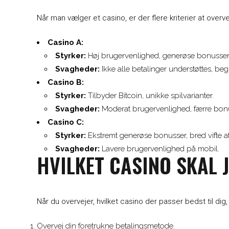
Når man vælger et casino, er der flere kriterier at over
Casino A:
Styrker:
Høj brugervenlighed, generøse bonusser
Svagheder:
Ikke alle betalinger understøttes, be
Casino B:
Styrker:
Tilbyder Bitcoin, unikke spilvarianter.
Svagheder:
Moderat brugervenlighed, færre bonu
Casino C:
Styrker:
Ekstremt generøse bonusser, bred vifte a
Svagheder:
Lavere brugervenlighed på mobil.
HVILKET CASINO SKAL 
Når du overvejer, hvilket casino der passer bedst til dig, 
Overvej din foretrukne betalingsmetode.