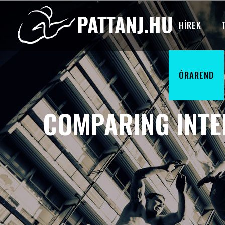
HÍREK
ÓRAREND
COMPARING INTE