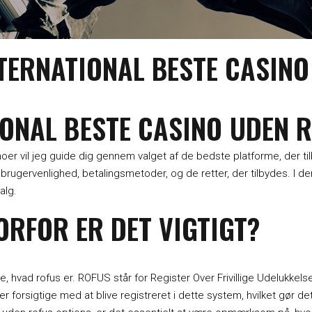
ERNATIONAL BESTE CASINO
ONAL BESTE CASINO UDEN 
noer vil jeg guide dig gennem valget af de bedste platforme, der ti
m brugervenlighed, betalingsmetoder, og de retter, der tilbydes. I de
alg.
RFOR ER DET VIGTIGT?
e, hvad rofus er. ROFUS står for Register Over Frivillige Udelukkelse
r forsigtige med at blive registreret i dette system, hvilket gør det