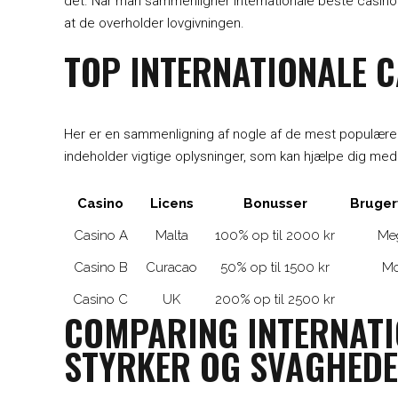
det. Når man sammenligner internationale beste casino
at de overholder lovgivningen.
TOP INTERNATIONALE 
Her er en sammenligning af nogle af de mest populære i
indeholder vigtige oplysninger, som kan hjælpe dig med
Casino
Licens
Bonusser
Bruger
Casino A
Malta
100% op til 2000 kr
Meg
Casino B
Curacao
50% op til 1500 kr
Mo
Casino C
UK
200% op til 2500 kr
COMPARING INTERNATI
STYRKER OG SVAGHED