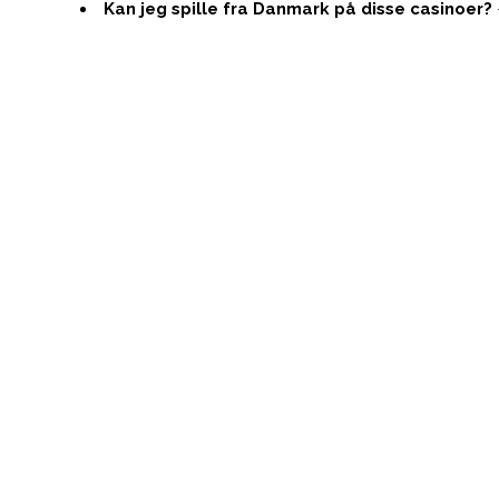
Kan jeg spille fra Danmark på disse casinoer?