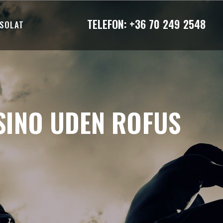
TELEFON:
+36 70 249 2548
SOLAT
SINO UDEN ROFUS