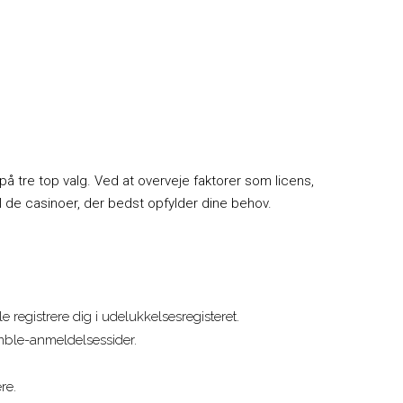
 på tre top valg. Ved at overveje faktorer som licens,
til de casinoer, der bedst opfylder dine behov.
e registrere dig i udelukkelsesregisteret.
mble-anmeldelsessider.
re.