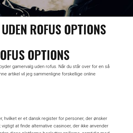
 UDEN ROFUS OPTIONS
ROFUS OPTIONS
lbyder gamervalg uden rofus. Når du står over for en så
nne artikel vil jeg sammenligne forskellige online
r, hvilket er et dansk register for personer, der ønsker
 vigtigt at finde alternative casinoer, der ikke anvender