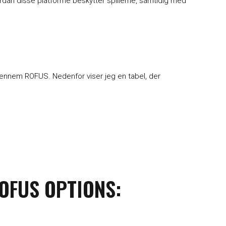
dan disse platforme beskytter spillerne, samtidig med
 gennem ROFUS. Nedenfor viser jeg en tabel, der
OFUS OPTIONS: