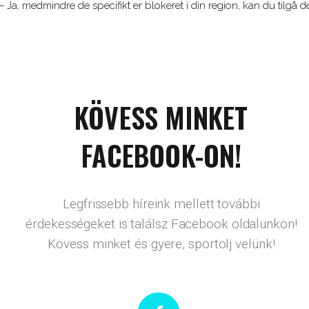
– Ja, medmindre de specifikt er blokeret i din region, kan du tilgå 
KÖVESS MINKET
FACEBOOK-ON!
Legfrissebb híreink mellett további
érdekességeket is találsz Facebook oldalunkon!
Kövess minket és gyere, sportolj velünk!