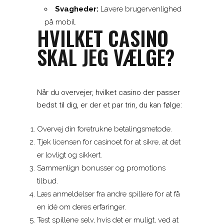
Svagheder:
Lavere brugervenlighed
på mobil.
HVILKET CASINO
SKAL JEG VÆLGE?
Når du overvejer, hvilket casino der passer
bedst til dig, er der et par trin, du kan følge:
Overvej din foretrukne betalingsmetode.
Tjek licensen for casinoet for at sikre, at det
er lovligt og sikkert.
Sammenlign bonusser og promotions
tilbud.
Læs anmeldelser fra andre spillere for at få
en idé om deres erfaringer.
Test spillene selv, hvis det er muligt, ved at