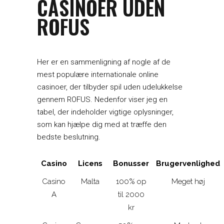
CASINOER UDEN
ROFUS
Her er en sammenligning af nogle af de
mest populære internationale online
casinoer, der tilbyder spil uden udelukkelse
gennem ROFUS. Nedenfor viser jeg en
tabel, der indeholder vigtige oplysninger,
som kan hjælpe dig med at træffe den
bedste beslutning.
Casino
Licens
Bonusser
Brugervenlighed
Casino
Malta
100% op
Meget høj
A
til 2000
kr