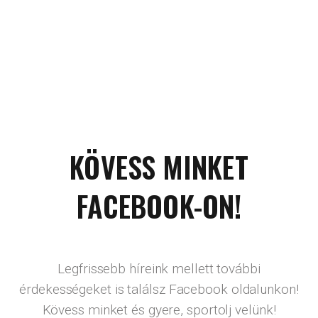
KÖVESS MINKET
FACEBOOK-ON!
Legfrissebb híreink mellett további
érdekességeket is találsz Facebook oldalunkon!
Kövess minket és gyere, sportolj velünk!