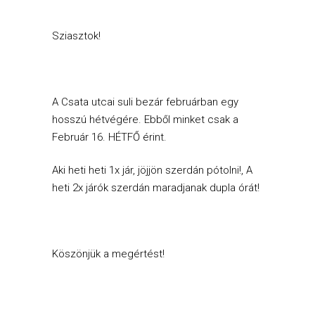
Sziasztok!
A Csata utcai suli bezár februárban egy
hosszú hétvégére. Ebből minket csak a
Február 16. HÉTFŐ érint.
Aki heti heti 1x jár, jöjjön szerdán pótolni!, A
heti 2x járók szerdán maradjanak dupla órát!
Köszönjük a megértést!