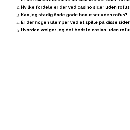
Hvilke fordele er der ved casino sider uden rofus
Kan jeg stadig finde gode bonusser uden rofus?
J
Er der nogen ulemper ved at spille på disse sider
Hvordan vælger jeg det bedste casino uden rofu