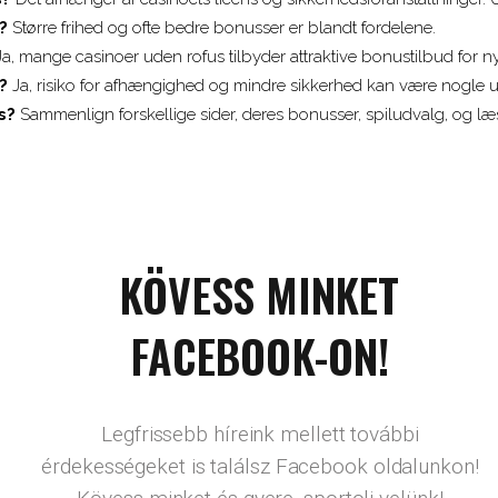
?
Større frihed og ofte bedre bonusser er blandt fordelene.
a, mange casinoer uden rofus tilbyder attraktive bonustilbud for ny
?
Ja, risiko for afhængighed og mindre sikkerhed kan være nogle 
s?
Sammenlign forskellige sider, deres bonusser, spiludvalg, og læs
KÖVESS MINKET
FACEBOOK-ON!
Legfrissebb híreink mellett további
érdekességeket is találsz Facebook oldalunkon!