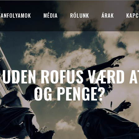
TANFOLYAMOK
MÉDIA
RÓLUNK
ÁRAK
KAPC
 UDEN ROFUS VÆRD A
OG PENGE?