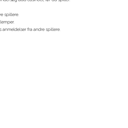
e spillere.
ulemper.
 anmeldelser fra andre spillere.