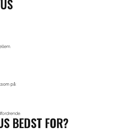
FUS
ellem.
rksom på:
dfordrende.
US BEDST FOR?