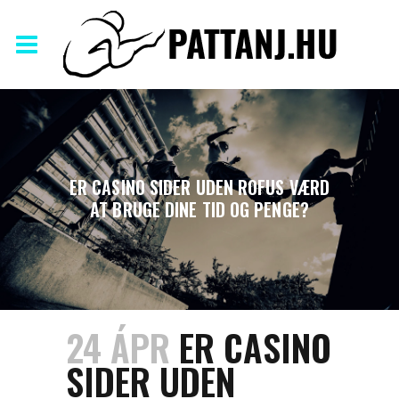
ER CASINO SIDER UDEN ROFUS VÆRD
AT BRUGE DINE TID OG PENGE?
24 ÁPR
ER CASINO
SIDER UDEN