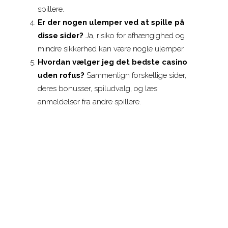
spillere.
Er der nogen ulemper ved at spille på
disse sider?
Ja, risiko for afhængighed og
mindre sikkerhed kan være nogle ulemper.
Hvordan vælger jeg det bedste casino
uden rofus?
Sammenlign forskellige sider,
deres bonusser, spiludvalg, og læs
anmeldelser fra andre spillere.