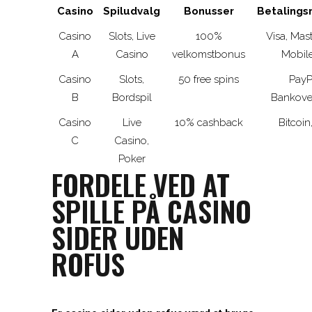
Casino
Spiludvalg
Bonusser
Betaling
Casino
Slots, Live
100%
Visa, Mas
A
Casino
velkomstbonus
Mobil
Casino
Slots,
50 free spins
PayP
B
Bordspil
Bankover
Casino
Live
10% cashback
Bitcoin
C
Casino,
Poker
FORDELE VED AT
SPILLE PÅ CASINO
SIDER UDEN
ROFUS