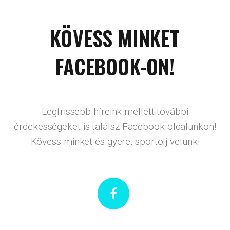
KÖVESS MINKET
FACEBOOK-ON!
Legfrissebb híreink mellett további
érdekességeket is találsz Facebook oldalunkon!
Kövess minket és gyere, sportolj velünk!