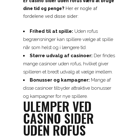
Er casino sider uden rofus værd at bruge
dine tid og penge?
Her er nogle af
fordelene ved disse sider:
Frihed til at spille:
Uden rofus
begrænsninger kan spillere vælge at spille
når som helst og i længere tid.
Større udvalg af casinoer:
Der findes
mange casinoer uden rofus, hvilket giver
spilleren et bredt udvalg at vælge imellem.
Bonusser og kampagner:
Mange af
disse casinoer tilbyder attraktive bonusser
og kampagner for nye spillere.
ULEMPER VED
CASINO SIDER
UDEN ROFUS