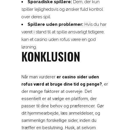
Sporadiske spillere:
Dem, der kun
spiller lejlighedsvis og ønsker fuld kontrol
over deres spil.
Spillere uden problemer:
Hvis du har
været i stand til at spille ansvarligt tidligere,
kan et casino uden rofus være en god
løsning.
KONKLUSION
Når man vurderer
er casino sider uden
rofus værd at bruge dine tid og penge?
, er
der mange faktorer at overveje. Det
essentielt er at vælge en platform, der
passer til dine behov og præferencer. Gør
dit hjemmearbejde, læs anmeldelser, og
sammenlign forskellige sider, inden du
træffer en beslutning. Husk, at selvom