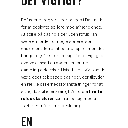
Rofus er et register, der bruges i Danmark
for at beskytte spillere mod afhængighed.
At spille på casino sider uden rofus kan
være en fordel for nogle spillere, som
ønsker en større frihed til at spille, men det
bringer også risici med sig. Det er vigtigt at
overveje, hvad du søger i dit online
gambling-oplevelse. Hvis du er i tvivl, kan det
være godt at besøge casinoer, der tilbyder
en række sikkerhedsforanstaltninger for at
sikre, du spiller ansvarligt. At forstå
hvorfor
rofus eksisterer
kan hjælpe dig med at
træffe en informeret beslutning.
EN