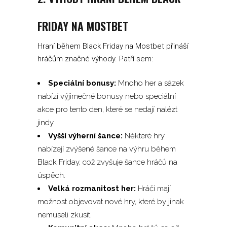
FRIDAY NA MOSTBET
Hraní během Black Friday na Mostbet přináší
hráčům značné výhody. Patří sem:
Speciální bonusy:
Mnoho her a sázek
nabízí výjimečné bonusy nebo speciální
akce pro tento den, které se nedají nalézt
jindy.
Vyšší výherní šance:
Některé hry
nabízejí zvýšené šance na výhru během
Black Friday, což zvyšuje šance hráčů na
úspěch.
Velká rozmanitost her:
Hráči mají
možnost objevovat nové hry, které by jinak
nemuseli zkusit.