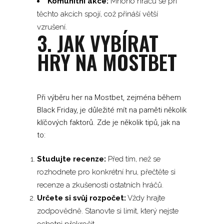
Komunitní akce:
Mnoho hráčů se při
těchto akcích spojí, což přináší větší
vzrušení.
3. JAK VYBÍRAT
HRY NA MOSTBET
Při výběru her na Mostbet, zejména během
Black Friday, je důležité mít na paměti několik
klíčových faktorů. Zde je několik tipů, jak na
to:
Studujte recenze:
Před tím, než se
rozhodnete pro konkrétní hru, přečtěte si
recenze a zkušenosti ostatních hráčů.
Určete si svůj rozpočet:
Vždy hrajte
zodpovědně. Stanovte si limit, který nejste
ochotni překročit.