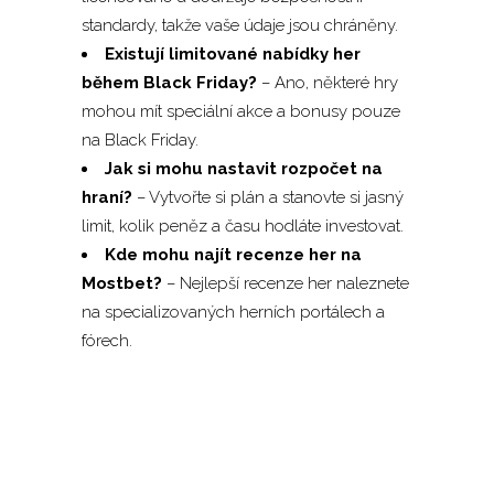
standardy, takže vaše údaje jsou chráněny.
Existují limitované nabídky her
během Black Friday?
– Ano, některé hry
mohou mít speciální akce a bonusy pouze
na Black Friday.
Jak si mohu nastavit rozpočet na
hraní?
– Vytvořte si plán a stanovte si jasný
limit, kolik peněz a času hodláte investovat.
Kde mohu najít recenze her na
Mostbet?
– Nejlepší recenze her naleznete
na specializovaných herních portálech a
fórech.