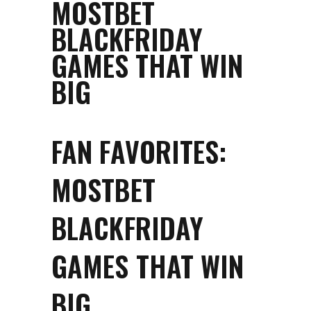
MOSTBET
BLACKFRIDAY
GAMES THAT WIN
BIG
FAN FAVORITES:
MOSTBET
BLACKFRIDAY
GAMES THAT WIN
BIG