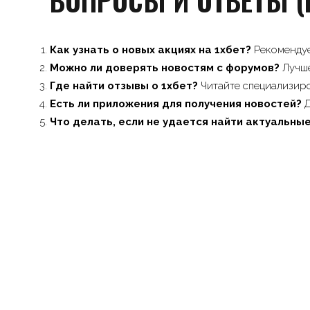
ВОПРОСЫ И ОТВЕТЫ (
Как узнать о новых акциях на 1хбет?
Рекомендуе
Можно ли доверять новостям с форумов?
Лучше
Где найти отзывы о 1хбет?
Читайте специализир
Есть ли приложения для получения новостей?
Д
Что делать, если не удается найти актуальны