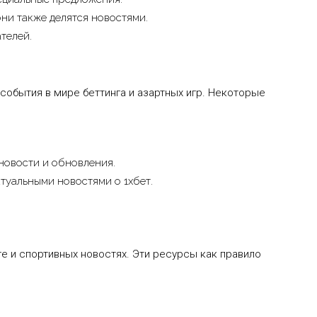
они также делятся новостями.
телей.
обытия в мире беттинга и азартных игр. Некоторые
новости и обновления.
туальными новостями о 1хбет.
е и спортивных новостях. Эти ресурсы как правило