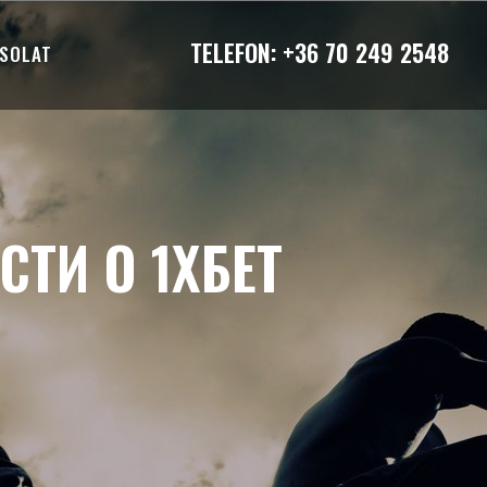
TELEFON:
+36 70 249 2548
SOLAT
ТИ О 1ХБЕТ