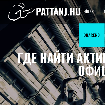
HÍREK
ÓRAREND
ГДЕ НАЙТИ АКТ
ОФИЦ