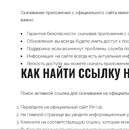
Скачивание приложения с официального сайта имее
важно:
Гарантия безопасности: скачивая приложение с 
Обновления: вы всегда будете иметь доступ к п
Поддержка: если возникнут проблемы, служба п
Информация: на сайте всегда есть актуальная и
Легкость доступа: вы можете скачать приложение
КАК НАЙТИ ССЫЛКУ 
Поиск активной ссылки для скачивания на официальн
Перейдите на официальный сайт Pin Up.
На главной странице вы увидите информационные р
Кликните на соответствующую ссылку, которая може