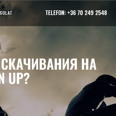
TELEFON:
+36 70 249 2548
SOLAT
 СКАЧИВАНИЯ НА
N UP?