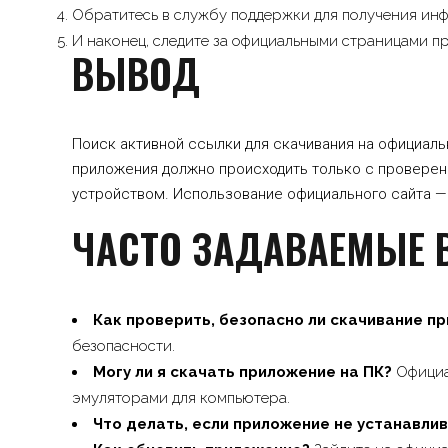
Обратитесь в службу поддержки для получения инф
И наконец, следите за официальными страницами п
ВЫВОД
Поиск активной ссылки для скачивания на официальн
приложения должно происходить только с проверен
устройством. Использование официального сайта — 
ЧАСТО ЗАДАВАЕМЫЕ 
Как проверить, безопасно ли скачивание п
безопасности.
Могу ли я скачать приложение на ПК?
Официал
эмуляторами для компьютера.
Что делать, если приложение не устанавли