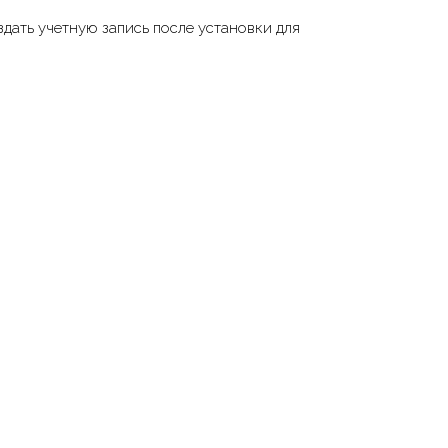
дать учетную запись после установки для