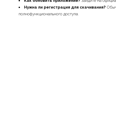
Как обновить приложение?
Зайдите на официа
Нужна ли регистрация для скачивания?
Обычн
полнофункционального доступа.