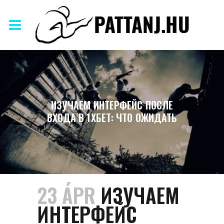
ИЗУЧАЕМ ИНТЕРФЕЙС ПОСЛЕ
ВХОДА В 1ХБЕТ: ЧТО ОЖИДАТЬ
23 ÁPR
ИЗУЧАЕМ
ИНТЕРФЕЙС