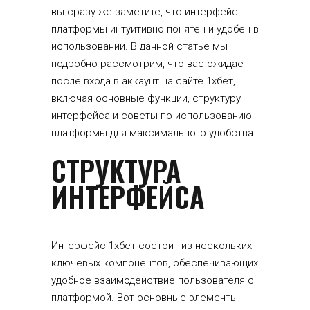
вы сразу же заметите, что интерфейс
платформы интуитивно понятен и удобен в
использовании. В данной статье мы
подробно рассмотрим, что вас ожидает
после входа в аккаунт на сайте 1хбет,
включая основные функции, структуру
интерфейса и советы по использованию
платформы для максимального удобства.
СТРУКТУРА
ИНТЕРФЕЙСА
Интерфейс 1хбет состоит из нескольких
ключевых компонентов, обеспечивающих
удобное взаимодействие пользователя с
платформой. Вот основные элементы