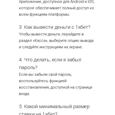
приложение, доступное для Android и iOS,
которое обеспечивает полный доступ ко
всем функциям платформы.
3. Как вывести деньги с 1хбет?
Чтобы вывести деньги, перейдите в
раздел «Касса», выберите опцию вывода
и следуйте инструкциям на экране.
4. Что делать, если я забыл
пароль?
Если вы забыли свой пароль,
воспользуйтесь функцией
восстановления, доступной на странице
входа.
5. Какой минимальный размер
ставки на 1хбет?