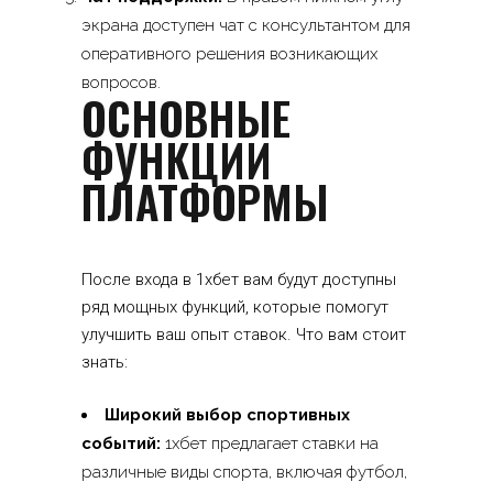
экрана доступен чат с консультантом для
оперативного решения возникающих
вопросов.
ОСНОВНЫЕ
ФУНКЦИИ
ПЛАТФОРМЫ
После входа в 1хбет вам будут доступны
ряд мощных функций, которые помогут
улучшить ваш опыт ставок. Что вам стоит
знать:
Широкий выбор спортивных
событий:
1хбет предлагает ставки на
различные виды спорта, включая футбол,