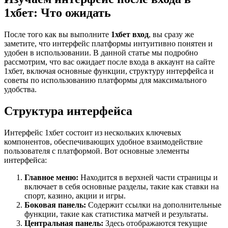
1хбет: Что ожидать
После того как вы выполните
1хбет вход
, вы сразу же
заметите, что интерфейс платформы интуитивно понятен и
удобен в использовании. В данной статье мы подробно
рассмотрим, что вас ожидает после входа в аккаунт на сайте
1хбет, включая основные функции, структуру интерфейса и
советы по использованию платформы для максимального
удобства.
Структура интерфейса
Интерфейс 1хбет состоит из нескольких ключевых
компонентов, обеспечивающих удобное взаимодействие
пользователя с платформой. Вот основные элементы
интерфейса:
Главное меню:
Находится в верхней части страницы и
включает в себя основные разделы, такие как ставки на
спорт, казино, акции и игры.
Боковая панель:
Содержит ссылки на дополнительные
функции, такие как статистика матчей и результаты.
Центральная панель:
Здесь отображаются текущие