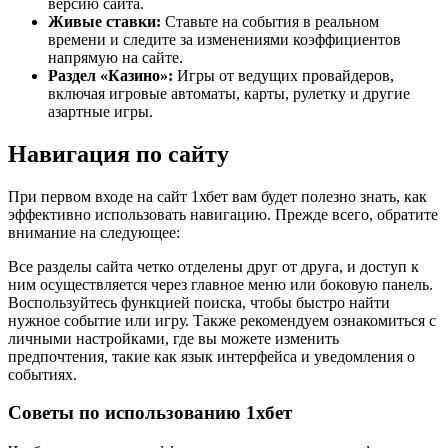
версию сайта.
Живые ставки:
Ставьте на события в реальном
времени и следите за изменениями коэффициентов
напрямую на сайте.
Раздел «Казино»:
Игры от ведущих провайдеров,
включая игровые автоматы, карты, рулетку и другие
азартные игры.
Навигация по сайту
При первом входе на сайт 1хбет вам будет полезно знать, как
эффективно использовать навигацию. Прежде всего, обратите
внимание на следующее:
Все разделы сайта четко отделены друг от друга, и доступ к
ним осуществляется через главное меню или боковую панель.
Воспользуйтесь функцией поиска, чтобы быстро найти
нужное событие или игру. Также рекомендуем ознакомиться с
личными настройками, где вы можете изменить
предпочтения, такие как язык интерфейса и уведомления о
событиях.
Советы по использованию 1хбет