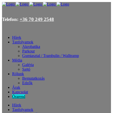
Telefon:
+36 70 249 2548
Hírek
Tanfolyamok
Akrobatika
Parkour
Gumiasztal / Trambulin / Walltramp
Média
Galéria
Sajtó
Rólunk
Bemutatkozás
Edzők
Árak
Kapcsolat
Órarend
Hírek
Tanfolyamok