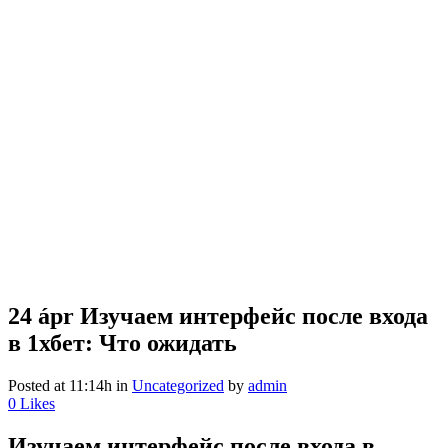
24 ápr
Изучаем интерфейс после входа
в 1хбет: Что ожидать
Posted at 11:14h
in
Uncategorized
by
admin
0
Likes
Изучаем интерфейс после входа в