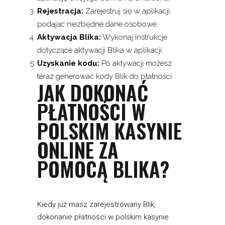
Rejestracja:
Zarejestruj się w aplikacji,
podając niezbędne dane osobowe.
Aktywacja Blika:
Wykonaj instrukcje
dotyczące aktywacji Blika w aplikacji.
Uzyskanie kodu:
Po aktywacji możesz
teraz generować kody Blik do płatności.
JAK DOKONAĆ
PŁATNOŚCI W
POLSKIM KASYNIE
ONLINE ZA
POMOCĄ BLIKA?
Kiedy już masz zarejestrowany Blik,
dokonanie płatności w polskim kasynie