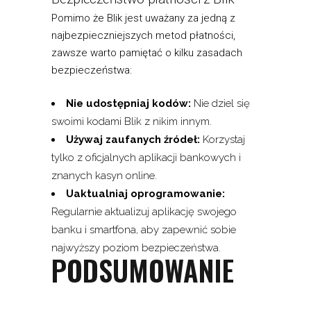
Pomimo że Blik jest uważany za jedną z
najbezpieczniejszych metod płatności,
zawsze warto pamiętać o kilku zasadach
bezpieczeństwa:
Nie udostępniaj kodów:
Nie dziel się
swoimi kodami Blik z nikim innym.
Używaj zaufanych źródeł:
Korzystaj
tylko z oficjalnych aplikacji bankowych i
znanych kasyn online.
Uaktualniaj oprogramowanie:
Regularnie aktualizuj aplikację swojego
banku i smartfona, aby zapewnić sobie
najwyższy poziom bezpieczeństwa.
PODSUMOWANIE