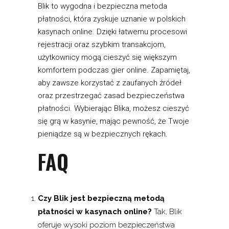
Blik to wygodna i bezpieczna metoda
płatności, która zyskuje uznanie w polskich
kasynach online. Dzięki łatwemu procesowi
rejestracji oraz szybkim transakcjom,
użytkownicy mogą cieszyć się większym
komfortem podczas gier online. Zapamiętaj,
aby zawsze korzystać z zaufanych źródeł
oraz przestrzegać zasad bezpieczeństwa
płatności. Wybierając Blika, możesz cieszyć
się grą w kasynie, mając pewność, że Twoje
pieniądze są w bezpiecznych rękach.
FAQ
Czy Blik jest bezpieczną metodą
płatności w kasynach online?
Tak, Blik
oferuje wysoki poziom bezpieczeństwa