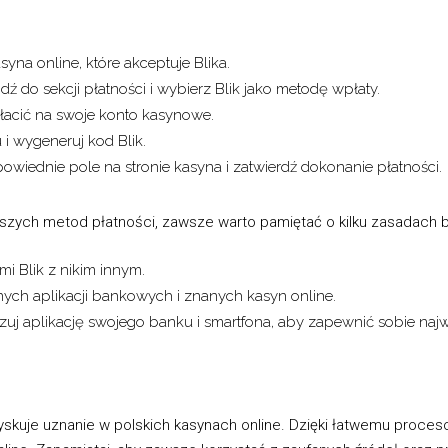
yna online, które akceptuje Blika.
dź do sekcji płatności i wybierz Blik jako metodę wpłaty.
łacić na swoje konto kasynowe.
i wygeneruj kod Blik.
iednie pole na stronie kasyna i zatwierdź dokonanie płatności.
ejszych metod płatności, zawsze warto pamiętać o kilku zasadach
mi Blik z nikim innym.
alnych aplikacji bankowych i znanych kasyn online.
izuj aplikację swojego banku i smartfona, aby zapewnić sobie na
yskuje uznanie w polskich kasynach online. Dzięki łatwemu proceso