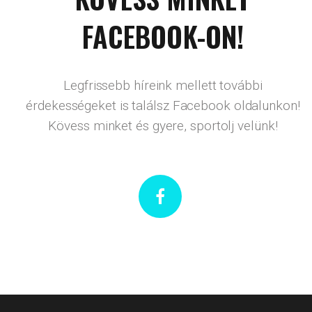
FACEBOOK-ON!
Legfrissebb híreink mellett további
érdekességeket is találsz Facebook oldalunkon!
Kövess minket és gyere, sportolj velünk!