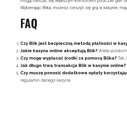
mogą cieszyć się większym komfortem podczas gier onl
Wybierając Blika, możesz cieszyć się grą w kasynie, m
FAQ
Czy Blik jest bezpieczną metodą płatności w kas
Jakie kasyna online akceptują Blik?
Wiele polskich 
Czy mogę wypłacać środki za pomocą Blika?
Tak, 
Jak długo trwa transakcja Blik w kasynie online?
Czy muszę ponosić dodatkowe opłaty korzystając
regulamin danego kasyna.