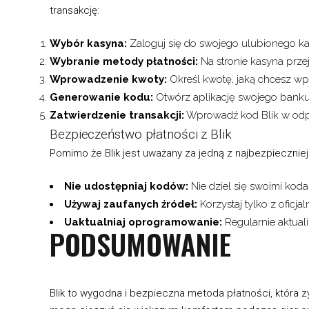
transakcję:
Wybór kasyna:
Zaloguj się do swojego ulubionego kas
Wybranie metody płatności:
Na stronie kasyna przej
Wprowadzenie kwoty:
Określ kwotę, jaką chcesz wp
Generowanie kodu:
Otwórz aplikację swojego banku 
Zatwierdzenie transakcji:
Wprowadź kod Blik w odpow
Bezpieczeństwo płatności z Blik
Pomimo że Blik jest uważany za jedną z najbezpieczni
Nie udostępniaj kodów:
Nie dziel się swoimi koda
Używaj zaufanych źródeł:
Korzystaj tylko z oficj
Uaktualniaj oprogramowanie:
Regularnie aktual
PODSUMOWANIE
Blik to wygodna i bezpieczna metoda płatności, która z