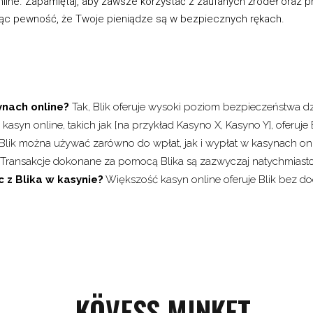
ine. Zapamiętaj, aby zawsze korzystać z zaufanych źródeł oraz 
ając pewność, że Twoje pieniądze są w bezpiecznych rękach.
ynach online?
Tak, Blik oferuje wysoki poziom bezpieczeństwa dzi
kasyn online, takich jak [na przykład Kasyno X, Kasyno Y], oferuje 
Blik można używać zarówno do wpłat, jak i wypłat w kasynach onli
Transakcje dokonane za pomocą Blika są zazwyczaj natychmiast
 z Blika w kasynie?
Większość kasyn online oferuje Blik bez d
KÖVESS MINKET