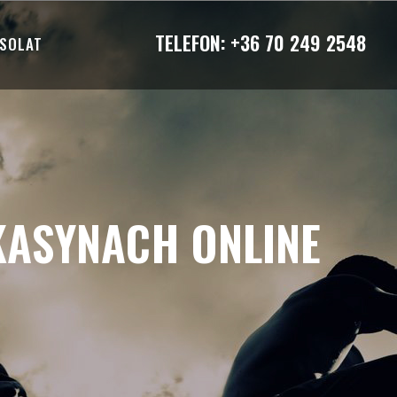
TELEFON:
+36 70 249 2548
SOLAT
KASYNACH ONLINE