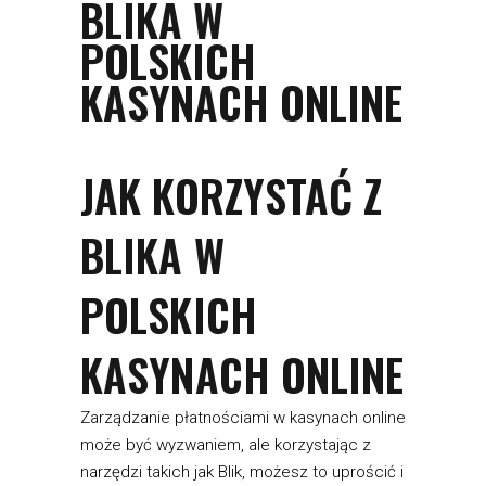
BLIKA W
POLSKICH
KASYNACH ONLINE
JAK KORZYSTAĆ Z
BLIKA W
POLSKICH
KASYNACH ONLINE
Zarządzanie płatnościami w kasynach online
może być wyzwaniem, ale korzystając z
narzędzi takich jak Blik, możesz to uprościć i