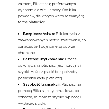
zaletom, Blik stał się preferowanym
wyborem dla wielu graczy. Oto kilka
powodów, dla których warto rozważyć tę
formę płatności:
Bezpieczeństwo:
Blik korzysta z
zaawansowanych metod szyfrowania, co
oznacza, że Twoje dane są dobrze
chronione.
Łatwość użytkowania:
Proces
dokonywania płatności jest intuicyjny i
szybki. Możesz płacić bez potrzeby
posiadania karty płatniczej.
Szybkość transakcji:
Płatności za
pomocą Blika są natychmiastowe, co
oznacza, że możesz szybko wpłacać i
wypłacać środki.