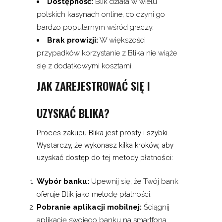
Dostępność:
Blik działa w wielu
polskich kasynach online, co czyni go
bardzo popularnym wśród graczy.
Brak prowizji:
W większości
przypadków korzystanie z Blika nie wiąże
się z dodatkowymi kosztami.
JAK ZAREJESTROWAĆ SIĘ I
UZYSKAĆ BLIKA?
Proces zakupu Blika jest prosty i szybki.
Wystarczy, że wykonasz kilka kroków, aby
uzyskać dostęp do tej metody płatności:
Wybór banku:
Upewnij się, że Twój bank
oferuje Blik jako metodę płatności.
Pobranie aplikacji mobilnej:
Ściągnij
aplikację swojego banku na smartfona.