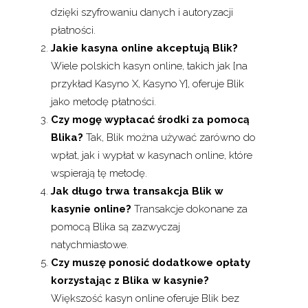
dzięki szyfrowaniu danych i autoryzacji
płatności.
Jakie kasyna online akceptują Blik?
Wiele polskich kasyn online, takich jak [na
przykład Kasyno X, Kasyno Y], oferuje Blik
jako metodę płatności.
Czy mogę wypłacać środki za pomocą
Blika?
Tak, Blik można używać zarówno do
wpłat, jak i wypłat w kasynach online, które
wspierają tę metodę.
Jak długo trwa transakcja Blik w
kasynie online?
Transakcje dokonane za
pomocą Blika są zazwyczaj
natychmiastowe.
Czy muszę ponosić dodatkowe opłaty
korzystając z Blika w kasynie?
Większość kasyn online oferuje Blik bez