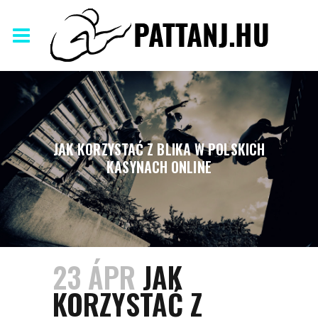
JAK KORZYSTAĆ Z BLIKA W POLSKICH
KASYNACH ONLINE
23 ÁPR
JAK
KORZYSTAĆ Z