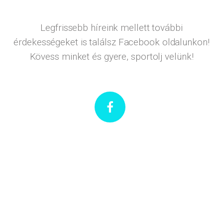
Legfrissebb híreink mellett további
érdekességeket is találsz Facebook oldalunkon!
Kövess minket és gyere, sportolj velünk!