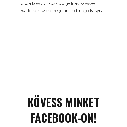
dodatkowych kosztów, jednak zawsze
warto sprawdzić regulamin danego kasyna.
KÖVESS MINKET
FACEBOOK-ON!