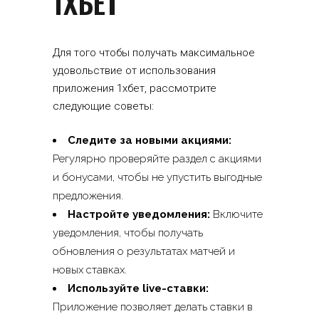
1ХБЕТ
Для того чтобы получать максимальное
удовольствие от использования
приложения 1хбет, рассмотрите
следующие советы:
Следите за новыми акциями:
Регулярно проверяйте раздел с акциями
и бонусами, чтобы не упустить выгодные
предложения.
Настройте уведомления:
Включите
уведомления, чтобы получать
обновления о результатах матчей и
новых ставках.
Используйте live-ставки:
Приложение позволяет делать ставки в