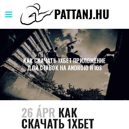
КАК СКАЧАТЬ 1ХБЕТ ПРИЛОЖЕНИЕ
ДЛЯ СТАВОК НА ANDROID И IOS
26 ÁPR
КАК
СКАЧАТЬ 1ХБЕТ