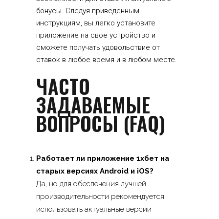
бонусы. Следуя приведенным
инструкциям, вы легко установите
приложение на свое устройство и
сможете получать удовольствие от
ставок в любое время и в любом месте.
ЧАСТО
ЗАДАВАЕМЫЕ
ВОПРОСЫ (FAQ)
Работает ли приложение 1хбет на
старых версиях Android и iOS?
Да, но для обеспечения лучшей
производительности рекомендуется
использовать актуальные версии