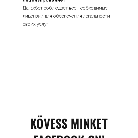
Да, 1хбет соблюдает все необходимые
лицензии для обеспечения легальности
своих услуг.
KÖVESS MINKET