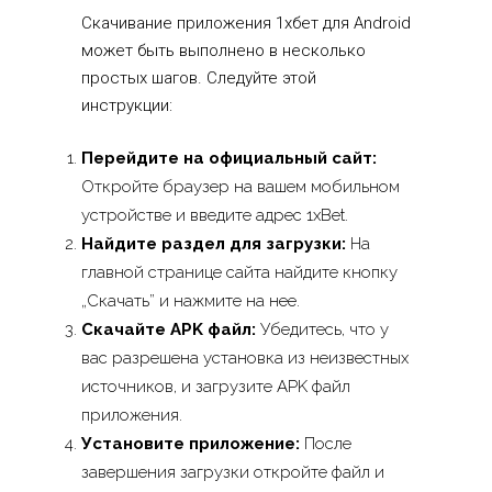
Скачивание приложения 1хбет для Android
может быть выполнено в несколько
простых шагов. Следуйте этой
инструкции:
Перейдите на официальный сайт:
Откройте браузер на вашем мобильном
устройстве и введите адрес 1xBet.
Найдите раздел для загрузки:
На
главной странице сайта найдите кнопку
„Скачать” и нажмите на нее.
Скачайте APK файл:
Убедитесь, что у
вас разрешена установка из неизвестных
источников, и загрузите APK файл
приложения.
Установите приложение:
После
завершения загрузки откройте файл и