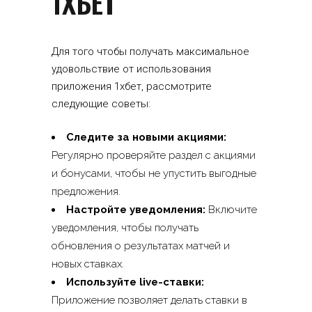
1ХБЕТ
Для того чтобы получать максимальное
удовольствие от использования
приложения 1хбет, рассмотрите
следующие советы:
Следите за новыми акциями:
Регулярно проверяйте раздел с акциями
и бонусами, чтобы не упустить выгодные
предложения.
Настройте уведомления:
Включите
уведомления, чтобы получать
обновления о результатах матчей и
новых ставках.
Используйте live-ставки:
Приложение позволяет делать ставки в