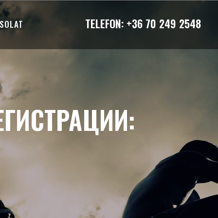
TELEFON:
+36 70 249 2548
SOLAT
РЕГИСТРАЦИИ: