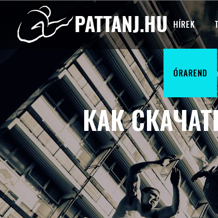
HÍREK
ÓRAREND
КАК СКАЧАТЬ