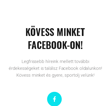
KÖVESS MINKET
FACEBOOK-ON!
Legfrissebb híreink mellett további
érdekességeket is találsz Facebook oldalunkon!
Kövess minket és gyere, sportolj velünk!