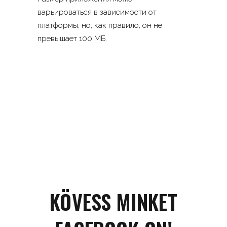
варьироваться в зависимости от
платформы, но, как правило, он не
превышает 100 МБ.
KÖVESS MINKET