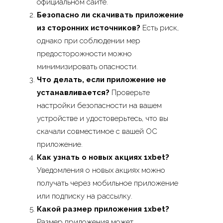
официальном сайте.
Безопасно ли скачивать приложение
из сторонних источников?
Есть риск,
однако при соблюдении мер
предосторожности можно
минимизировать опасности.
Что делать, если приложение не
устанавливается?
Проверьте
настройки безопасности на вашем
устройстве и удостоверьтесь, что вы
скачали совместимое с вашей ОС
приложение.
Как узнать о новых акциях 1xbet?
Уведомления о новых акциях можно
получать через мобильное приложение
или подписку на рассылку.
Какой размер приложения 1xbet?
Размер приложения может