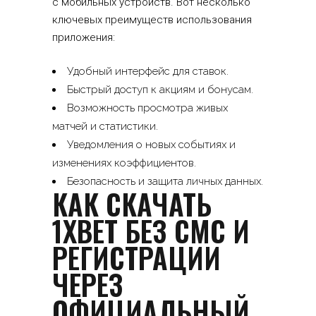
с мобильных устройств. Вот несколько
ключевых преимуществ использования
приложения:
Удобный интерфейс для ставок.
Быстрый доступ к акциям и бонусам.
Возможность просмотра живых
матчей и статистики.
Уведомления о новых событиях и
изменениях коэффициентов.
Безопасность и защита личных данных.
КАК СКАЧАТЬ
1XBET БЕЗ СМС И
РЕГИСТРАЦИИ
ЧЕРЕЗ
ОФИЦИАЛЬНЫЙ