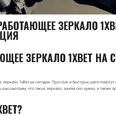
РАБОТАЮЩЕЕ ЗЕРКАЛО 1XB
КЦИЯ
ЮЩЕЕ ЗЕРКАЛО 1XBET НА 
 зеркало 1xBet на сегодня. Простые и быстрые шаги помогут 
ы рассмотрим, что такое зеркало, зачем оно нужно, а также 
XBET?