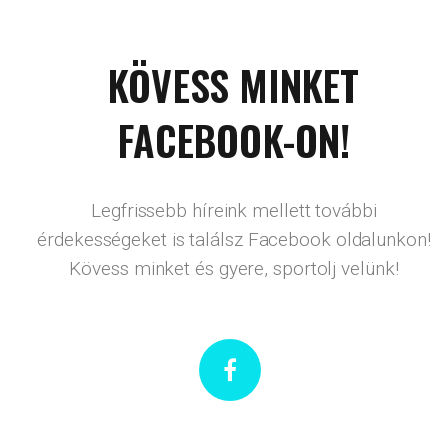
KÖVESS MINKET
FACEBOOK-ON!
Legfrissebb híreink mellett további
érdekességeket is találsz Facebook oldalunkon!
Kövess minket és gyere, sportolj velünk!