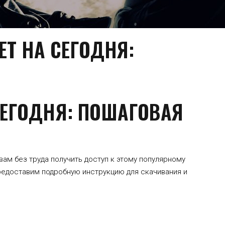
ET НА СЕГОДНЯ:
СЕГОДНЯ: ПОШАГОВАЯ
вам без труда получить доступ к этому популярному
предоставим подробную инструкцию для скачивания и