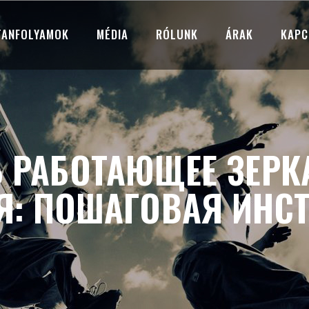
TANFOLYAMOK
MÉDIA
RÓLUNK
ÁRAK
KAPC
Ь РАБОТАЮЩЕЕ ЗЕРКА
Я: ПОШАГОВАЯ ИНС