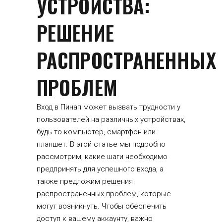
УСТРОЙСТВА:
РЕШЕНИЕ
РАСПРОСТРАНЕННЫХ
ПРОБЛЕМ
Вход в Пинап может вызвать трудности у
пользователей на различных устройствах,
будь то компьютер, смартфон или
планшет. В этой статье мы подробно
рассмотрим, какие шаги необходимо
предпринять для успешного входа, а
также предложим решения
распространенных проблем, которые
могут возникнуть. Чтобы обеспечить
доступ к вашему аккаунту, важно