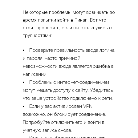
Некоторые проблемы могут возникать во
время попытки войти в Пинап. Вот что
стоит проверить, если вы столкнулись с
трудностями:
Проверьте правильность ввода логина
и пароля. Часто причиной
невозможности входа является ошибка в
написании.
Проблемы с интернет-соединением
могут мешать доступу к сайту. Убедитесь,
что ваше устройство подключено к сети.
Если у вас активирован VPN,
возможно, он блокирует соединение.
Попробуйте отключить его и войти в
учетную запись снова.