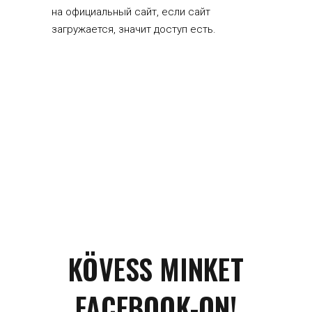
на официальный сайт, если сайт
загружается, значит доступ есть.
KÖVESS MINKET
FACEBOOK-ON!