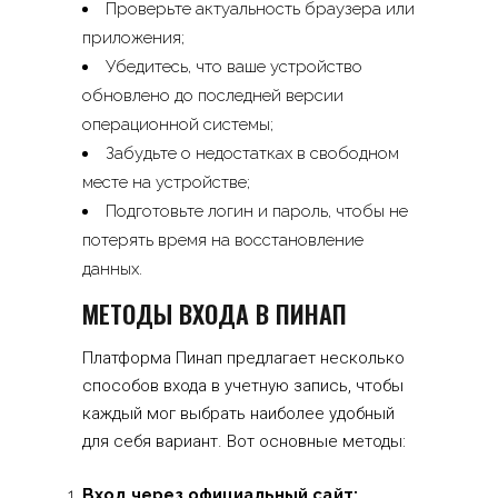
Проверьте актуальность браузера или
приложения;
Убедитесь, что ваше устройство
обновлено до последней версии
операционной системы;
Забудьте о недостатках в свободном
месте на устройстве;
Подготовьте логин и пароль, чтобы не
потерять время на восстановление
данных.
МЕТОДЫ ВХОДА В ПИНАП
Платформа Пинап предлагает несколько
способов входа в учетную запись, чтобы
каждый мог выбрать наиболее удобный
для себя вариант. Вот основные методы:
Вход через официальный сайт: