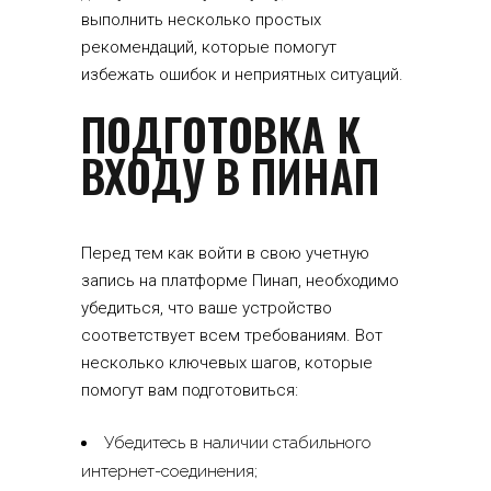
выполнить несколько простых
рекомендаций, которые помогут
избежать ошибок и неприятных ситуаций.
ПОДГОТОВКА К
ВХОДУ В ПИНАП
Перед тем как войти в свою учетную
запись на платформе Пинап, необходимо
убедиться, что ваше устройство
соответствует всем требованиям. Вот
несколько ключевых шагов, которые
помогут вам подготовиться:
Убедитесь в наличии стабильного
интернет-соединения;