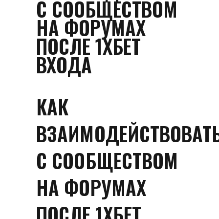
С СООБЩЕСТВОМ
НА ФОРУМАХ
ПОСЛЕ 1ХБЕТ
ВХОДА
КАК
ВЗАИМОДЕЙСТВОВАТ
С СООБЩЕСТВОМ
НА ФОРУМАХ
ПОСЛЕ 1ХБЕТ