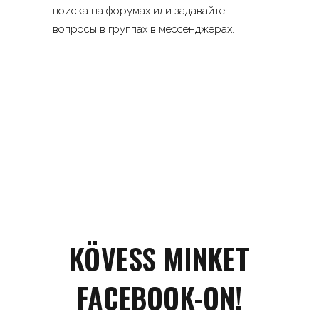
поиска на форумах или задавайте
вопросы в группах в мессенджерах.
KÖVESS MINKET
FACEBOOK-ON!