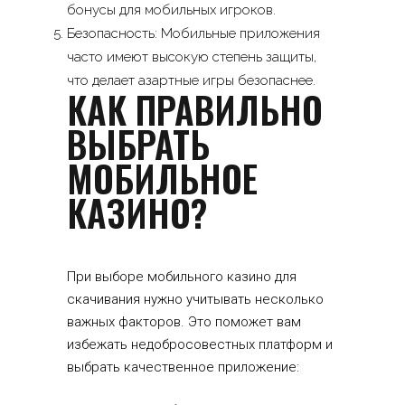
бонусы для мобильных игроков.
Безопасность: Мобильные приложения
часто имеют высокую степень защиты,
что делает азартные игры безопаснее.
КАК ПРАВИЛЬНО
ВЫБРАТЬ
МОБИЛЬНОЕ
КАЗИНО?
При выборе мобильного казино для
скачивания нужно учитывать несколько
важных факторов. Это поможет вам
избежать недобросовестных платформ и
выбрать качественное приложение: