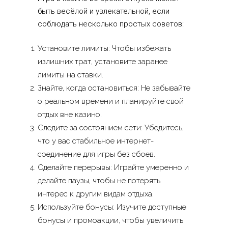
быть весёлой и увлекательной, если
соблюдать несколько простых советов:
Установите лимиты: Чтобы избежать
излишних трат, установите заранее
лимиты на ставки.
Знайте, когда остановиться: Не забывайте
о реальном времени и планируйте свой
отдых вне казино.
Следите за состоянием сети: Убедитесь,
что у вас стабильное интернет-
соединение для игры без сбоев.
Сделайте перерывы: Играйте умеренно и
делайте паузы, чтобы не потерять
интерес к другим видам отдыха.
Используйте бонусы: Изучите доступные
бонусы и промоакции, чтобы увеличить