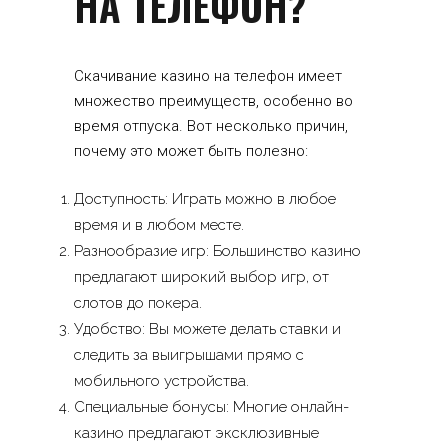
НА ТЕЛЕФОН?
Скачивание казино на телефон имеет
множество преимуществ, особенно во
время отпуска. Вот несколько причин,
почему это может быть полезно:
Доступность: Играть можно в любое
время и в любом месте.
Разнообразие игр: Большинство казино
предлагают широкий выбор игр, от
слотов до покера.
Удобство: Вы можете делать ставки и
следить за выигрышами прямо с
мобильного устройства.
Специальные бонусы: Многие онлайн-
казино предлагают эксклюзивные