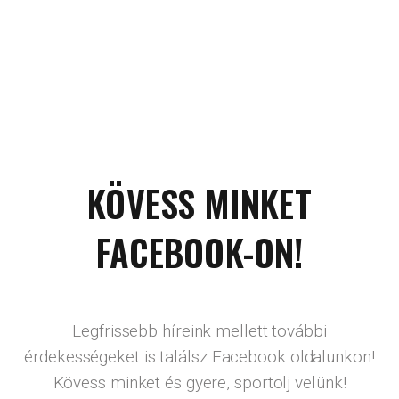
KÖVESS MINKET
FACEBOOK-ON!
Legfrissebb híreink mellett további
érdekességeket is találsz Facebook oldalunkon!
Kövess minket és gyere, sportolj velünk!