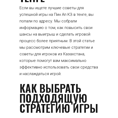
Если вы ищете лучшие советы для
успешной игры на Пин Ап КЗ в тенге, вы
попали по адресу. Мы собрали
информацию о том, как повысить свои
шансы на выигрыш и сделать игровой
процесс более приятным. В этой статье
мы рассмотрим ключевые стратегии и
советы для игроков из Казахстана,
которые помогут вам максимально
эффективно использовать свои средства
и наслаждаться игрой.
КАК ВЫБРАТЬ
ПОДХОДЯЩУЮ
СТРАТЕГИЮ ИГРЫ