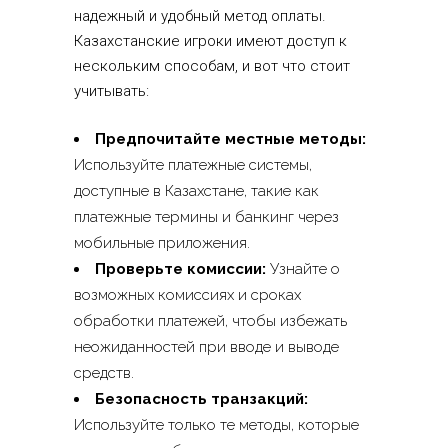
надежный и удобный метод оплаты.
Казахстанские игроки имеют доступ к
нескольким способам, и вот что стоит
учитывать:
Предпочитайте местные методы:
Используйте платежные системы,
доступные в Казахстане, такие как
платежные термины и банкинг через
мобильные приложения.
Проверьте комиссии:
Узнайте о
возможных комиссиях и сроках
обработки платежей, чтобы избежать
неожиданностей при вводе и выводе
средств.
Безопасность транзакций:
Используйте только те методы, которые