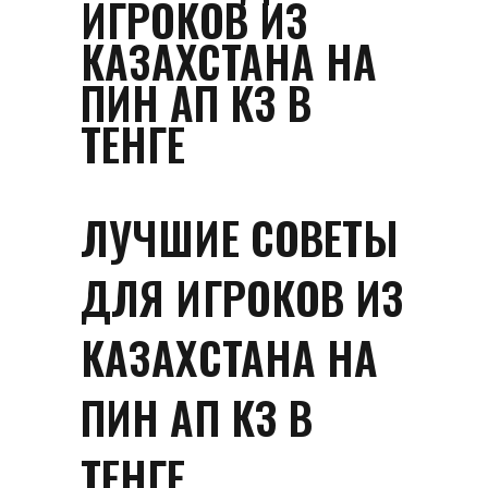
ИГРОКОВ ИЗ
КАЗАХСТАНА НА
ПИН АП КЗ В
ТЕНГЕ
ЛУЧШИЕ СОВЕТЫ
ДЛЯ ИГРОКОВ ИЗ
КАЗАХСТАНА НА
ПИН АП КЗ В
ТЕНГЕ