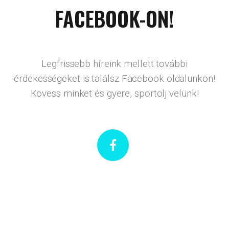
FACEBOOK-ON!
Legfrissebb híreink mellett további
érdekességeket is találsz Facebook oldalunkon!
Kövess minket és gyere, sportolj velünk!