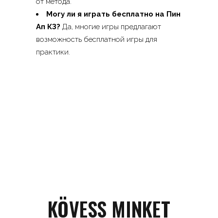
от метода.
Могу ли я играть бесплатно на Пин
Ап КЗ?
Да, многие игры предлагают
возможность бесплатной игры для
практики.
KÖVESS MINKET