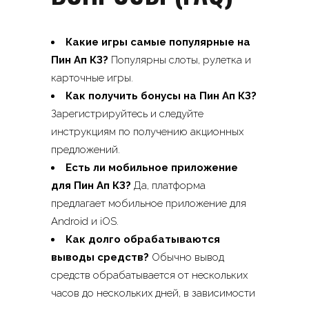
Какие игры самые популярные на
Пин Ап КЗ?
Популярны слоты, рулетка и
карточные игры.
Как получить бонусы на Пин Ап КЗ?
Зарегистрируйтесь и следуйте
инструкциям по получению акционных
предложений.
Есть ли мобильное приложение
для Пин Ап КЗ?
Да, платформа
предлагает мобильное приложение для
Android и iOS.
Как долго обрабатываются
выводы средств?
Обычно вывод
средств обрабатывается от нескольких
часов до нескольких дней, в зависимости