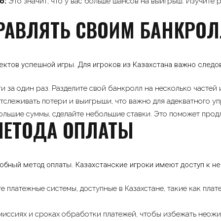
о:
Это значит, что у вас больше шансов на выигрыш. Изучите 
РАВЛЯТЬ СВОИМ БАНКРО
ектов успешной игры. Для игроков из Казахстана важно след
ги за один раз. Разделите свой банкролл на несколько частей
тслеживать потери и выигрыши, что важно для адекватного у
ольшие суммы, сделайте небольшие ставки. Это поможет прод
МЕТОДА ОПЛАТЫ
обный метод оплаты. Казахстанские игроки имеют доступ к не
е платежные системы, доступные в Казахстане, такие как пла
иссиях и сроках обработки платежей, чтобы избежать неожид