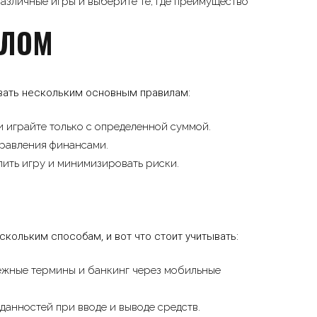
различные игры и выберите те, где преимущество
ЛЛОМ
овать нескольким основным правилам:
 и играйте только с определенной суммой.
правления финансами.
лить игру и минимизировать риски.
скольким способам, и вот что стоит учитывать:
тежные термины и банкинг через мобильные
анностей при вводе и выводе средств.