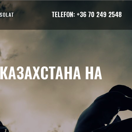
TELEFON:
+36 70 249 2548
SOLAT
КАЗАХСТАНА НА