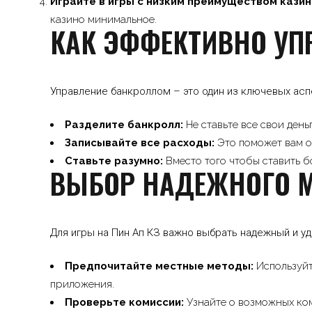
Играйте в игры с низким преимуществом казин
казино минимальное.
КАК ЭФФЕКТИВНО УП
Управление банкроллом – это один из ключевых асп
Разделите банкролл:
Не ставьте все свои день
Записывайте все расходы:
Это поможет вам о
Ставьте разумно:
Вместо того чтобы ставить б
ВЫБОР НАДЕЖНОГО 
Для игры на Пин Ап КЗ важно выбрать надежный и уд
Предпочитайте местные методы:
Используйт
приложения.
Проверьте комиссии:
Узнайте о возможных ком