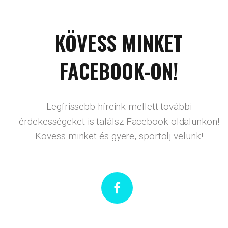
KÖVESS MINKET
FACEBOOK-ON!
Legfrissebb híreink mellett további
érdekességeket is találsz Facebook oldalunkon!
Kövess minket és gyere, sportolj velünk!