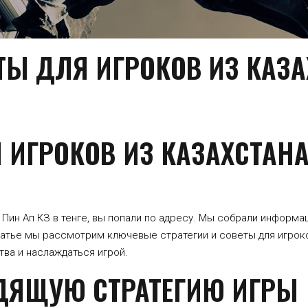
Ы ДЛЯ ИГРОКОВ ИЗ КАЗАХ
ИГРОКОВ ИЗ КАЗАХСТАНА 
 Пин Ап КЗ в тенге, вы попали по адресу. Мы собрали информа
татье мы рассмотрим ключевые стратегии и советы для игроко
ва и наслаждаться игрой.
ДЯЩУЮ СТРАТЕГИЮ ИГРЫ