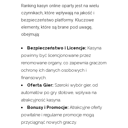
Ranking kasyn online oparty jest na wielu
czynnikach, które wpływają na jakość i
bezpieczeństwo platformy. Kluczowe
elementy, które są brane pod uwagę,
obejmują:
Bezpieczeństwo i Licencje:
Kasyna
powinny być licencjonowane przez
renomowane organy, co zapewnia graczom
ochronę ich danych osobowych i
finansowych.
Oferta Gier:
Szeroki wybór gier, od
automatów po gry stołowe, wpływa na
atrakcyjność kasyna.
Bonusy i Promocje:
Atrakcyjne oferty
powitalne i regularne promocje mogą
przyciągnąć nowych graczy.