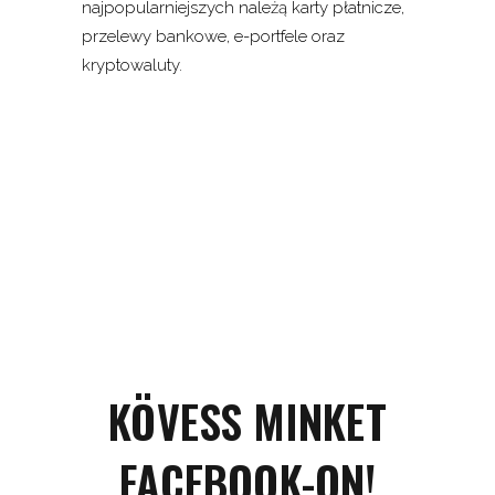
najpopularniejszych należą karty płatnicze,
przelewy bankowe, e-portfele oraz
kryptowaluty.
KÖVESS MINKET
FACEBOOK-ON!