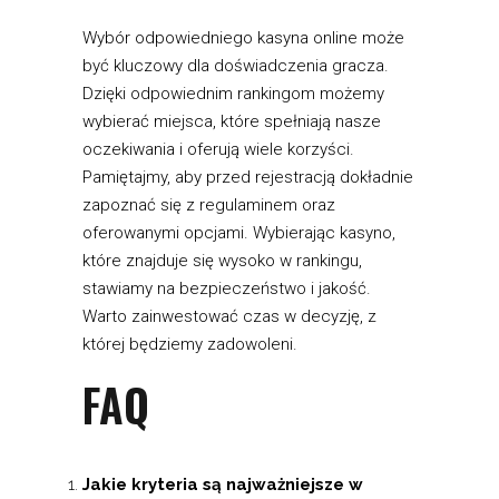
Wybór odpowiedniego kasyna online może
być kluczowy dla doświadczenia gracza.
Dzięki odpowiednim rankingom możemy
wybierać miejsca, które spełniają nasze
oczekiwania i oferują wiele korzyści.
Pamiętajmy, aby przed rejestracją dokładnie
zapoznać się z regulaminem oraz
oferowanymi opcjami. Wybierając kasyno,
które znajduje się wysoko w rankingu,
stawiamy na bezpieczeństwo i jakość.
Warto zainwestować czas w decyzję, z
której będziemy zadowoleni.
FAQ
Jakie kryteria są najważniejsze w