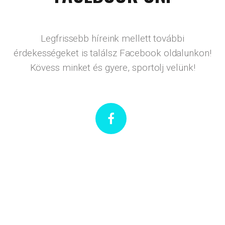
Legfrissebb híreink mellett további
érdekességeket is találsz Facebook oldalunkon!
Kövess minket és gyere, sportolj velünk!