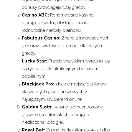
bonusy przyciągają tutaj graczy.
Casino ABC:
Renomowane kasyno
oferujące świetną obsługę klienta i
różnorodne metody płatności.
Fabulous Casino:
Znane z innowacyjnych
gier oraz świetnych promocji dla stałych
graczy.
Lucky Star:
Przede wszystkim wyróżnia się
na rynku dzięki atrakcyjnym bonusom
powitalnym.
Blackjack Pro:
Idealne miejsce dla fanów
klasycznych gier planszowych z
najlepszymi krupierami online.
Golden Slots:
Kasyno skoncentrowane
głównie na automatach, oferujące
niezliczoną ilość gier.
Royal Bet:
Znana marka, która zawsze dba