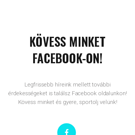
KÖVESS MINKET
FACEBOOK-ON!
Legfrissebb híreink mellett további
érdekességeket is találsz Facebook oldalunkon!
Kövess minket és gyere, sportolj velünk!