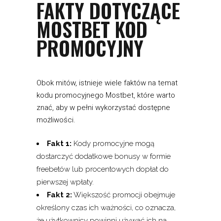
FAKTY DOTYCZĄCE
MOSTBET KOD
PROMOCYJNY
Obok mitów, istnieje wiele faktów na temat
kodu promocyjnego Mostbet, które warto
znać, aby w pełni wykorzystać dostępne
możliwości.
Fakt 1:
Kody promocyjne mogą
dostarczyć dodatkowe bonusy w formie
freebetów lub procentowych dopłat do
pierwszej wpłaty.
Fakt 2:
Większość promocji obejmuje
określony czas ich ważności, co oznacza,
że użytkownicy powinni używać ich na