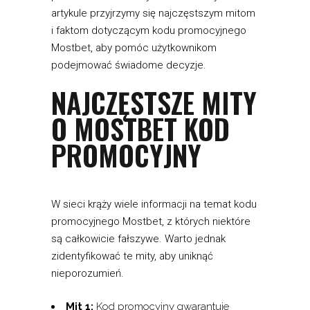
artykule przyjrzymy się najczęstszym mitom
i faktom dotyczącym kodu promocyjnego
Mostbet, aby pomóc użytkownikom
podejmować świadome decyzje.
NAJCZĘSTSZE MITY
O MOSTBET KOD
PROMOCYJNY
W sieci krąży wiele informacji na temat kodu
promocyjnego Mostbet, z których niektóre
są całkowicie fałszywe. Warto jednak
zidentyfikować te mity, aby uniknąć
nieporozumień.
Mit 1:
Kod promocyjny gwarantuje