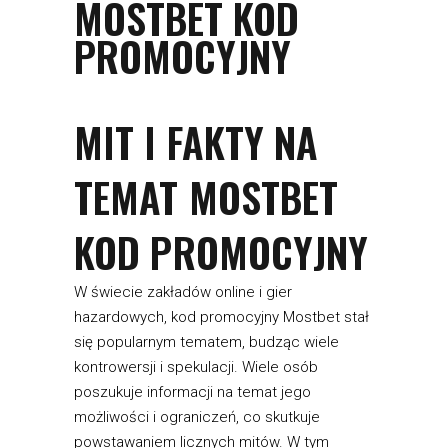
MOSTBET KOD
PROMOCYJNY
MIT I FAKTY NA
TEMAT MOSTBET
KOD PROMOCYJNY
W świecie zakładów online i gier
hazardowych, kod promocyjny Mostbet stał
się popularnym tematem, budząc wiele
kontrowersji i spekulacji. Wiele osób
poszukuje informacji na temat jego
możliwości i ograniczeń, co skutkuje
powstawaniem licznych mitów. W tym