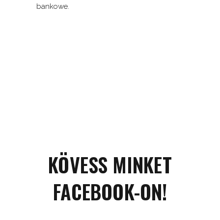
bankowe.
KÖVESS MINKET
FACEBOOK-ON!