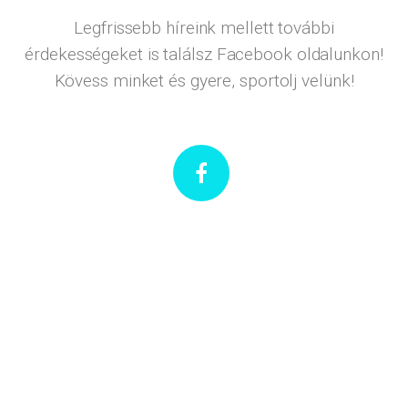
Legfrissebb híreink mellett további
érdekességeket is találsz Facebook oldalunkon!
Kövess minket és gyere, sportolj velünk!
Pattanj.hu 2019. | Minden Jog Fenntartva.