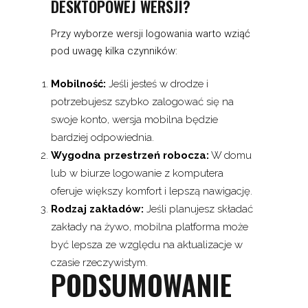
DESKTOPOWEJ WERSJI?
Przy wyborze wersji logowania warto wziąć
pod uwagę kilka czynników:
Mobilność:
Jeśli jesteś w drodze i
potrzebujesz szybko zalogować się na
swoje konto, wersja mobilna będzie
bardziej odpowiednia.
Wygodna przestrzeń robocza:
W domu
lub w biurze logowanie z komputera
oferuje większy komfort i lepszą nawigację.
Rodzaj zakładów:
Jeśli planujesz składać
zakłady na żywo, mobilna platforma może
być lepsza ze względu na aktualizacje w
czasie rzeczywistym.
PODSUMOWANIE