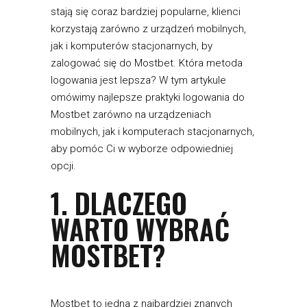
stają się coraz bardziej popularne, klienci
korzystają zarówno z urządzeń mobilnych,
jak i komputerów stacjonarnych, by
zalogować się do Mostbet. Która metoda
logowania jest lepsza? W tym artykule
omówimy najlepsze praktyki logowania do
Mostbet zarówno na urządzeniach
mobilnych, jak i komputerach stacjonarnych,
aby pomóc Ci w wyborze odpowiedniej
opcji.
1. DLACZEGO
WARTO WYBRAĆ
MOSTBET?
Mostbet to jedna z najbardziej znanych