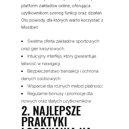
platform zakładów online, oferująca
użytkownikom szereg funkcji oraz działań.
Oto powody, dla których warto korzystać z
Mostbet:
Świetna oferta zakładów sportowych
oraz gier kasynowych.
Intuicyjny interfejs, który gwarantuje
łatwość w nawigacji.
Bezpieczeństwo transakcji i ochrona
danych osobowych.
Wsparcie dla różnych metod płatności.
Regularne bonusy i promocje dla
nowych oraz stałych użytkowników.
2. NAJLEPSZE
PRAKTYKI