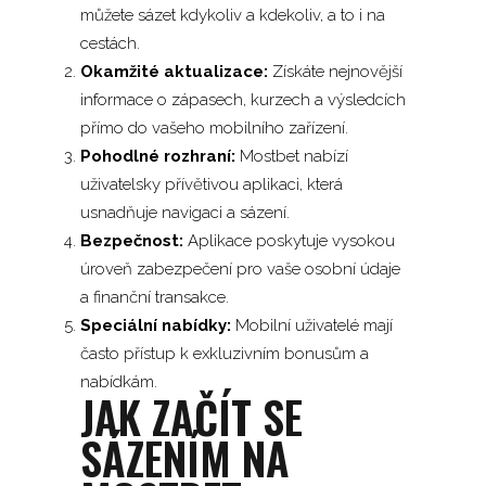
můžete sázet kdykoliv a kdekoliv, a to i na
cestách.
Okamžité aktualizace:
Získáte nejnovější
informace o zápasech, kurzech a výsledcích
přímo do vašeho mobilního zařízení.
Pohodlné rozhraní:
Mostbet nabízí
uživatelsky přívětivou aplikaci, která
usnadňuje navigaci a sázení.
Bezpečnost:
Aplikace poskytuje vysokou
úroveň zabezpečení pro vaše osobní údaje
a finanční transakce.
Speciální nabídky:
Mobilní uživatelé mají
často přístup k exkluzivním bonusům a
nabídkám.
JAK ZAČÍT SE
SÁZENÍM NA