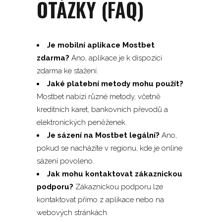
OTÁZKY (FAQ)
Je mobilní aplikace Mostbet
zdarma?
Ano, aplikace je k dispozici
zdarma ke stažení.
Jaké platební metody mohu použít?
Mostbet nabízí různé metody, včetně
kreditních karet, bankovních převodů a
elektronických peněženek.
Je sázení na Mostbet legální?
Ano,
pokud se nacházíte v regionu, kde je online
sázení povoleno.
Jak mohu kontaktovat zákaznickou
podporu?
Zákaznickou podporu lze
kontaktovat přímo z aplikace nebo na
webových stránkách.