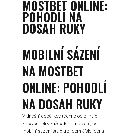
MOSTBET ONLINE:
POHODLÍ NA
DOSAH RUKY
MOBILNÍ SÁZENÍ
NA MOSTBET
ONLINE: POHODLÍ
NA DOSAH RUKY
V dnešní době, kdy technologie hraje
klíčovou roli v každodenním životě, se
mobilní sázení stalo trendem číslo jedna