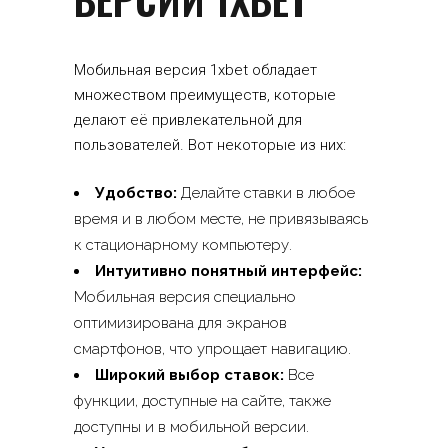
Мобильная версия 1xbet обладает
множеством преимуществ, которые
делают её привлекательной для
пользователей. Вот некоторые из них:
Удобство:
Делайте ставки в любое
время и в любом месте, не привязываясь
к стационарному компьютеру.
Интуитивно понятный интерфейс:
Мобильная версия специально
оптимизирована для экранов
смартфонов, что упрощает навигацию.
Широкий выбор ставок:
Все
функции, доступные на сайте, также
доступны и в мобильной версии.