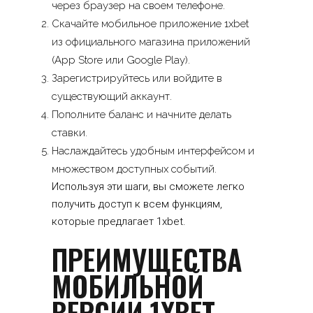
через браузер на своем телефоне.
Скачайте мобильное приложение 1xbet
из официального магазина приложений
(App Store или Google Play).
Зарегистрируйтесь или войдите в
существующий аккаунт.
Пополните баланс и начните делать
ставки.
Наслаждайтесь удобным интерфейсом и
множеством доступных событий.
Используя эти шаги, вы сможете легко
получить доступ к всем функциям,
которые предлагает 1xbet.
ПРЕИМУЩЕСТВА
МОБИЛЬНОЙ
ВЕРСИИ 1XBET