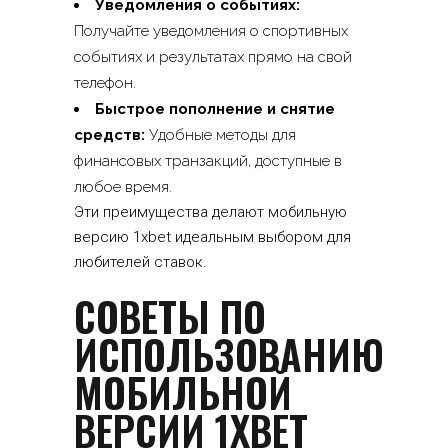
Уведомления о событиях:
Получайте уведомления о спортивных
событиях и результатах прямо на свой
телефон.
Быстрое пополнение и снятие
средств:
Удобные методы для
финансовых транзакций, доступные в
любое время.
Эти преимущества делают мобильную
версию 1xbet идеальным выбором для
любителей ставок.
СОВЕТЫ ПО
ИСПОЛЬЗОВАНИЮ
МОБИЛЬНОЙ
ВЕРСИИ 1XBET