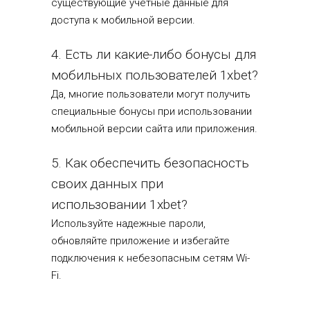
существующие учетные данные для
доступа к мобильной версии.
4. Есть ли какие-либо бонусы для
мобильных пользователей 1xbet?
Да, многие пользователи могут получить
специальные бонусы при использовании
мобильной версии сайта или приложения.
5. Как обеспечить безопасность
своих данных при
использовании 1xbet?
Используйте надежные пароли,
обновляйте приложение и избегайте
подключения к небезопасным сетям Wi-
Fi.