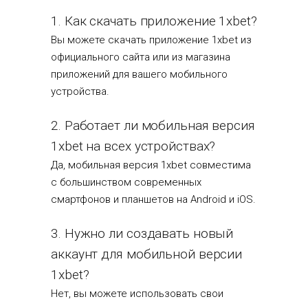
1. Как скачать приложение 1xbet?
Вы можете скачать приложение 1xbet из
официального сайта или из магазина
приложений для вашего мобильного
устройства.
2. Работает ли мобильная версия
1xbet на всех устройствах?
Да, мобильная версия 1xbet совместима
с большинством современных
смартфонов и планшетов на Android и iOS.
3. Нужно ли создавать новый
аккаунт для мобильной версии
1xbet?
Нет, вы можете использовать свои