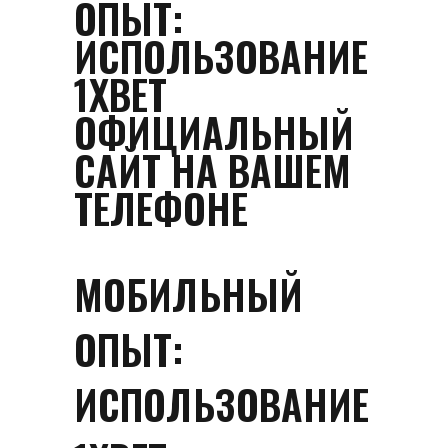
ОПЫТ:
ИСПОЛЬЗОВАНИЕ
1XBET
ОФИЦИАЛЬНЫЙ
САЙТ НА ВАШЕМ
ТЕЛЕФОНЕ
МОБИЛЬНЫЙ
ОПЫТ:
ИСПОЛЬЗОВАНИЕ