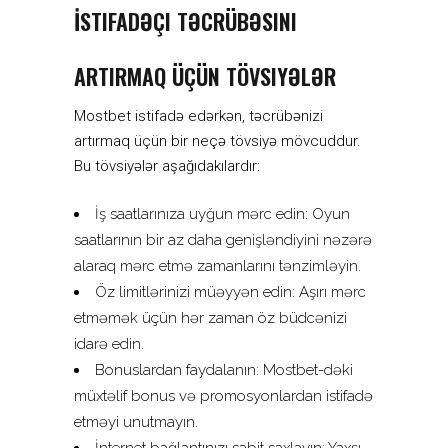
İSTIFADƏÇI TƏCRÜBƏSINI
ARTIRMAQ ÜÇÜN TÖVSIYƏLƏR
Mostbet istifadə edərkən, təcrübənizi
artırmaq üçün bir neçə tövsiyə mövcuddur.
Bu tövsiyələr aşağıdakılardır:
İş saatlarınıza uyğun mərc edin: Oyun
saatlarının bir az daha genişləndiyini nəzərə
alaraq mərc etmə zamanlarını tənzimləyin.
Öz limitlərinizi müəyyən edin: Aşırı mərc
etməmək üçün hər zaman öz büdcənizi
idarə edin.
Bonuslardan faydalanın: Mostbet-dəki
müxtəlif bonus və promosyonlardan istifadə
etməyi unutmayın.
İnternet bağlantınızı sabit saxlayın: Yaxşı