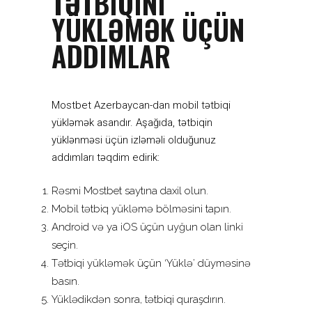
TƏTBIQINI
YÜKLƏMƏK ÜÇÜN
ADDIMLAR
Mostbet Azerbaycan-dan mobil tətbiqi
yükləmək asandır. Aşağıda, tətbiqin
yüklənməsi üçün izləməli olduğunuz
addımları təqdim edirik:
Rəsmi Mostbet saytına daxil olun.
Mobil tətbiq yükləmə bölməsini tapın.
Android və ya iOS üçün uyğun olan linki
seçin.
Tətbiqi yükləmək üçün ‘Yüklə’ düyməsinə
basın.
Yüklədikdən sonra, tətbiqi quraşdırın.