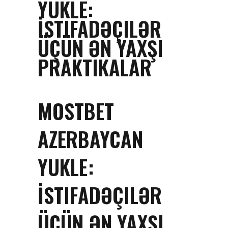
YUKLE:
İSTIFADƏÇILƏR
ÜÇÜN ƏN YAXŞI
PRAKTIKALAR
MOSTBET
AZERBAYCAN
YUKLE:
İSTIFADƏÇILƏR
ÜÇÜN ƏN YAXŞI