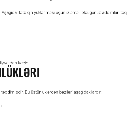
Aşağıda, tətbiqin yüklənməsi üçün izləməli olduğunuz addımları təqd
iyyatdan keçin.
NLÜKLƏRI
r təqdim edir. Bu üstünlüklərdən bəziləri aşağıdakılardır:
ı.