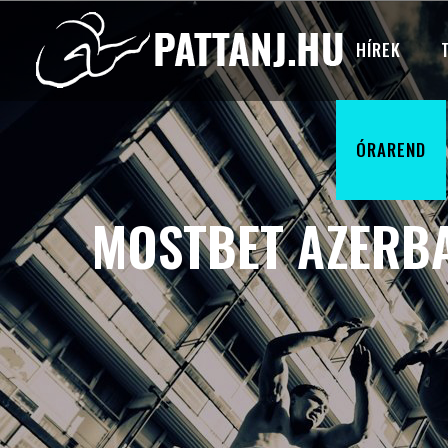
HÍREK
ÓRAREND
MOSTBET AZERBA