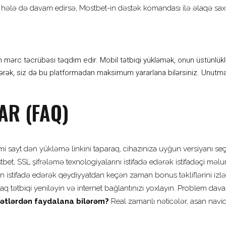
z hələ də davam edirsə, Mostbet-in dəstək komandası ilə əlaqə saxl
yn mərc təcrübəsi təqdim edir. Mobil tətbiqi yükləmək, onun üstünlük
ləyərək, siz də bu platformadan maksimum yararlana bilərsiniz. Unut
AR (FAQ)
i sayt dən yükləmə linkini taparaq, cihazınıza uyğun versiyanı seç
bet, SSL şifrələmə texnologiyalarını istifadə edərək istifadəçi məlu
 istifadə edərək qeydiyyatdan keçən zaman bonus təkliflərini izləy
raq tətbiqi yeniləyin və internet bağlantınızı yoxlayın. Problem dav
yyətlərdən faydalana bilərəm?
Real zamanlı nəticələr, asan naviq