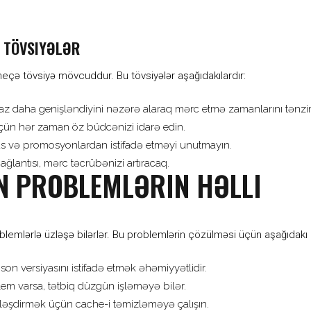
N TÖVSIYƏLƏR
neçə tövsiyə mövcuddur. Bu tövsiyələr aşağıdakılardır:
r az daha genişləndiyini nəzərə alaraq mərc etmə zamanlarını tənzi
üçün hər zaman öz büdcənizi idarə edin.
us və promosyonlardan istifadə etməyi unutmayın.
 bağlantısı, mərc təcrübənizi artıracaq.
N PROBLEMLƏRIN HƏLLI
blemlərlə üzləşə bilərlər. Bu problemlərin çözülməsi üçün aşağıdakı a
son versiyasını istifadə etmək əhəmiyyətlidir.
blem varsa, tətbiq düzgün işləməyə bilər.
ülləşdirmək üçün cache-i təmizləməyə çalışın.