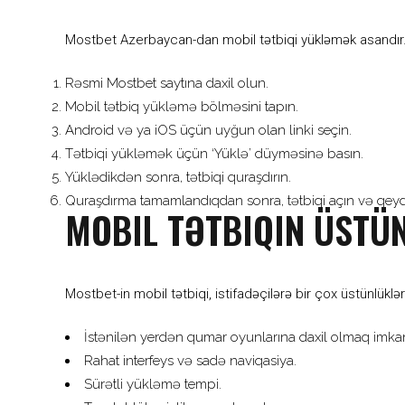
Mostbet Azerbaycan-dan mobil tətbiqi yükləmək asandır. 
Rəsmi Mostbet saytına daxil olun.
Mobil tətbiq yükləmə bölməsini tapın.
Android və ya iOS üçün uyğun olan linki seçin.
Tətbiqi yükləmək üçün ‘Yüklə’ düyməsinə basın.
Yüklədikdən sonra, tətbiqi quraşdırın.
Quraşdırma tamamlandıqdan sonra, tətbiqi açın və qeyd
MOBIL TƏTBIQIN ÜSTÜ
Mostbet-in mobil tətbiqi, istifadəçilərə bir çox üstünlüklə
İstənilən yerdən qumar oyunlarına daxil olmaq imkan
Rahat interfeys və sadə naviqasiya.
Sürətli yükləmə tempi.