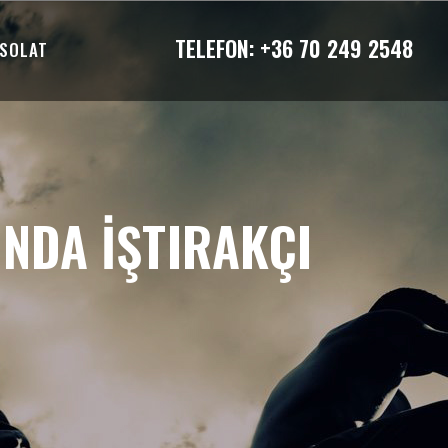
TELEFON:
+36 70 249 2548
SOLAT
NDA İŞTIRAKÇI