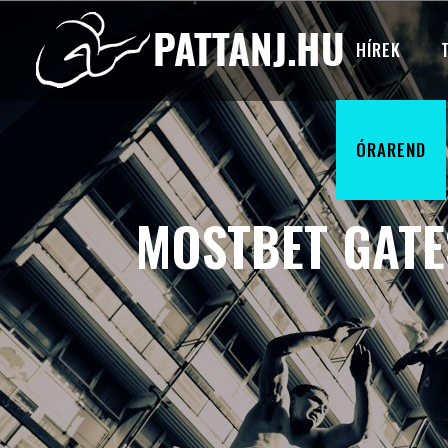
HÍREK
ÓRAREND
MOSTBET GATE