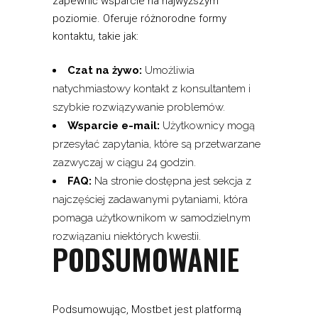
zapewnić wsparcie na najwyższym
poziomie. Oferuje różnorodne formy
kontaktu, takie jak:
Czat na żywo:
Umożliwia
natychmiastowy kontakt z konsultantem i
szybkie rozwiązywanie problemów.
Wsparcie e-mail:
Użytkownicy mogą
przesyłać zapytania, które są przetwarzane
zazwyczaj w ciągu 24 godzin.
FAQ:
Na stronie dostępna jest sekcja z
najczęściej zadawanymi pytaniami, która
pomaga użytkownikom w samodzielnym
rozwiązaniu niektórych kwestii.
PODSUMOWANIE
Podsumowując, Mostbet jest platformą