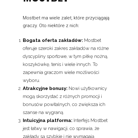
Mostbet ma wiele zalet, które przyciągają
graczy. Oto niektóre z nich:
Bogata oferta zakładów:
Mostbet
oferuje szeroki zakres zakładów na różne
dyscypliny sportowe, w tym piłkę nożną,
koszykówkę, tenis i wiele innych. To
zapewnia graczom wiele możliwości
wyboru.
Atrakcyjne bonusy:
Nowi użytkownicy
mogą skorzystać z różnych promocji i
bonusów powitalnych, co zwiększa ich
szanse na wygraną.
Intuicyjna platforma:
Interfejs Mostbet
jest łatwy w nawigacji, co sprawia, że
zakłady są szybkie i nie wymagają