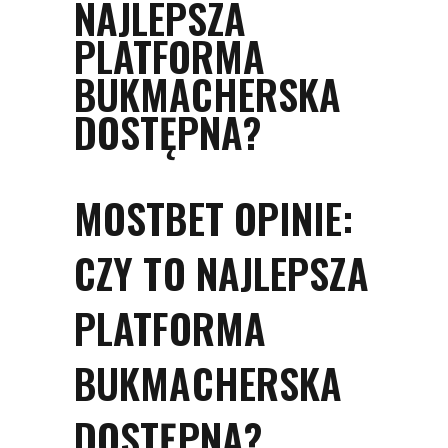
NAJLEPSZA
PLATFORMA
BUKMACHERSKA
DOSTĘPNA?
MOSTBET OPINIE:
CZY TO NAJLEPSZA
PLATFORMA
BUKMACHERSKA
DOSTĘPNA?