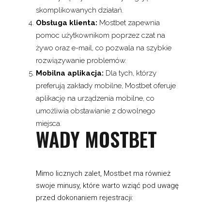
skomplikowanych działań.
Obsługa klienta:
Mostbet zapewnia
pomoc użytkownikom poprzez czat na
żywo oraz e-mail, co pozwala na szybkie
rozwiązywanie problemów.
Mobilna aplikacja:
Dla tych, którzy
preferują zakłady mobilne, Mostbet oferuje
aplikację na urządzenia mobilne, co
umożliwia obstawianie z dowolnego
miejsca.
WADY MOSTBET
Mimo licznych zalet, Mostbet ma również
swoje minusy, które warto wziąć pod uwagę
przed dokonaniem rejestracji: