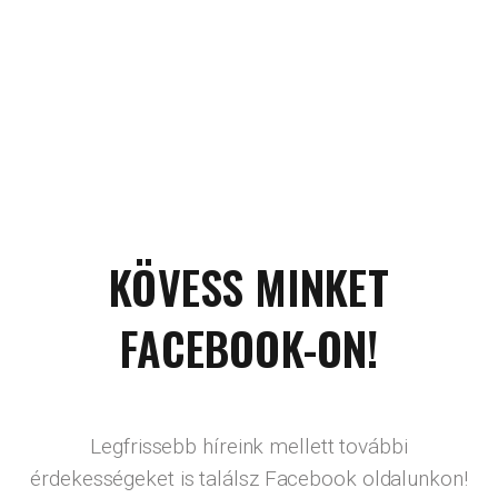
KÖVESS MINKET
FACEBOOK-ON!
Legfrissebb híreink mellett további
érdekességeket is találsz Facebook oldalunkon!