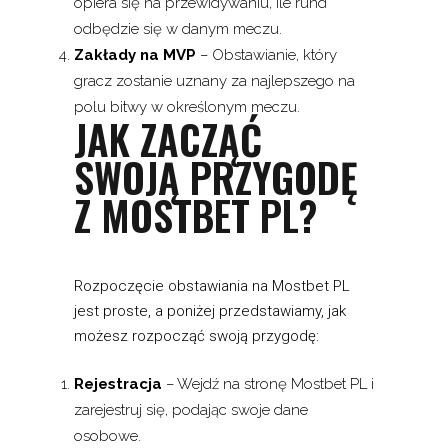
opiera się na przewidywaniu, ile rund
odbędzie się w danym meczu.
Zakłady na MVP
– Obstawianie, który
gracz zostanie uznany za najlepszego na
polu bitwy w określonym meczu.
JAK ZACZĄĆ
SWOJĄ PRZYGODĘ
Z MOSTBET PL?
Rozpoczęcie obstawiania na Mostbet PL
jest proste, a poniżej przedstawiamy, jak
możesz rozpocząć swoją przygodę:
Rejestracja
– Wejdź na stronę Mostbet PL i
zarejestruj się, podając swoje dane
osobowe.