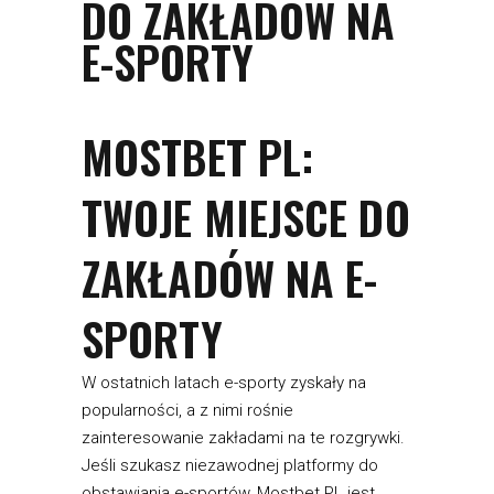
DO ZAKŁADÓW NA
E-SPORTY
MOSTBET PL:
TWOJE MIEJSCE DO
ZAKŁADÓW NA E-
SPORTY
W ostatnich latach e-sporty zyskały na
popularności, a z nimi rośnie
zainteresowanie zakładami na te rozgrywki.
Jeśli szukasz niezawodnej platformy do
obstawiania e-sportów, Mostbet PL jest