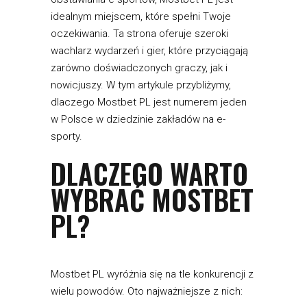
idealnym miejscem, które spełni Twoje
oczekiwania. Ta strona oferuje szeroki
wachlarz wydarzeń i gier, które przyciągają
zarówno doświadczonych graczy, jak i
nowicjuszy. W tym artykule przybliżymy,
dlaczego Mostbet PL jest numerem jeden
w Polsce w dziedzinie zakładów na e-
sporty.
DLACZEGO WARTO
WYBRAĆ MOSTBET
PL?
Mostbet PL wyróżnia się na tle konkurencji z
wielu powodów. Oto najważniejsze z nich: