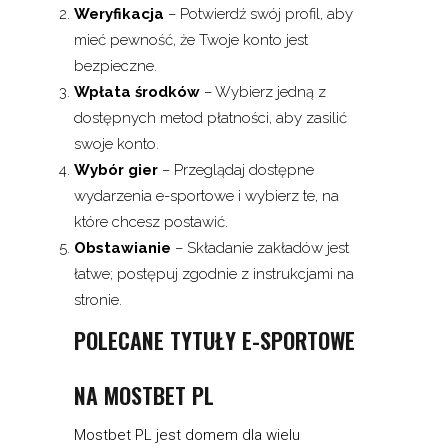
Weryfikacja
– Potwierdź swój profil, aby
mieć pewność, że Twoje konto jest
bezpieczne.
Wpłata środków
– Wybierz jedną z
dostępnych metod płatności, aby zasilić
swoje konto.
Wybór gier
– Przeglądaj dostępne
wydarzenia e-sportowe i wybierz te, na
które chcesz postawić.
Obstawianie
– Składanie zakładów jest
łatwe; postępuj zgodnie z instrukcjami na
stronie.
POLECANE TYTUŁY E-SPORTOWE
NA MOSTBET PL
Mostbet PL jest domem dla wielu