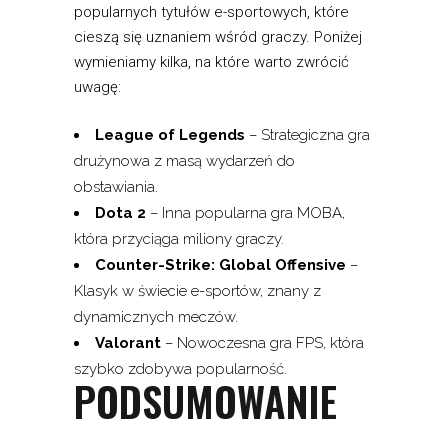
popularnych tytułów e-sportowych, które
cieszą się uznaniem wśród graczy. Poniżej
wymieniamy kilka, na które warto zwrócić
uwagę:
League of Legends
– Strategiczna gra
drużynowa z masą wydarzeń do
obstawiania.
Dota 2
– Inna popularna gra MOBA,
która przyciąga miliony graczy.
Counter-Strike: Global Offensive
–
Klasyk w świecie e-sportów, znany z
dynamicznych meczów.
Valorant
– Nowoczesna gra FPS, która
szybko zdobywa popularność.
PODSUMOWANIE