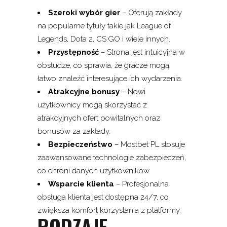
Szeroki wybór gier
– Oferują zakłady
na popularne tytuły takie jak League of
Legends, Dota 2, CS:GO i wiele innych.
Przystępność
– Strona jest intuicyjna w
obsłudze, co sprawia, że gracze mogą
łatwo znaleźć interesujące ich wydarzenia.
Atrakcyjne bonusy
– Nowi
użytkownicy mogą skorzystać z
atrakcyjnych ofert powitalnych oraz
bonusów za zakłady.
Bezpieczeństwo
– Mostbet PL stosuje
zaawansowane technologie zabezpieczeń,
co chroni danych użytkowników.
Wsparcie klienta
– Profesjonalna
obsługa klienta jest dostępna 24/7, co
zwiększa komfort korzystania z platformy.
RODZAJE