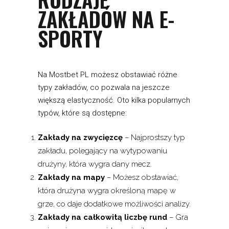
ZAKŁADÓW NA E-
SPORTY
Na Mostbet PL możesz obstawiać różne
typy zakładów, co pozwala na jeszcze
większą elastyczność. Oto kilka popularnych
typów, które są dostępne:
Zakłady na zwycięzcę
– Najprostszy typ
zakładu, polegający na wytypowaniu
drużyny, która wygra dany mecz.
Zakłady na mapy
– Możesz obstawiać,
która drużyna wygra określoną mapę w
grze, co daje dodatkowe możliwości analizy.
Zakłady na całkowitą liczbę rund
– Gra