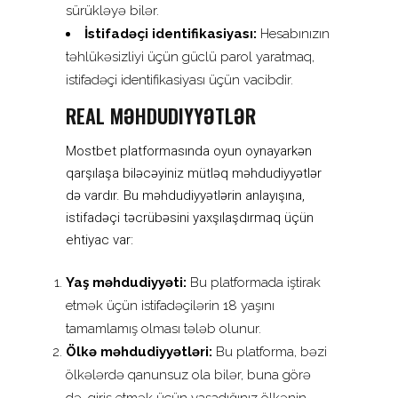
sürükləyə bilər.
İstifadəçi identifikasiyası:
Hesabınızın
təhlükəsizliyi üçün güclü parol yaratmaq,
istifadəçi identifikasiyası üçün vacibdir.
REAL MƏHDUDIYYƏTLƏR
Mostbet platformasında oyun oynayarkən
qarşılaşa biləcəyiniz mütləq məhdudiyyətlər
də vardır. Bu məhdudiyyətlərin anlayışına,
istifadəçi təcrübəsini yaxşılaşdırmaq üçün
ehtiyac var:
Yaş məhdudiyyəti:
Bu platformada iştirak
etmək üçün istifadəçilərin 18 yaşını
tamamlamış olması tələb olunur.
Ölkə məhdudiyyətləri:
Bu platforma, bəzi
ölkələrdə qanunsuz ola bilər, buna görə
də, giriş etmək üçün yaşadığınız ölkənin