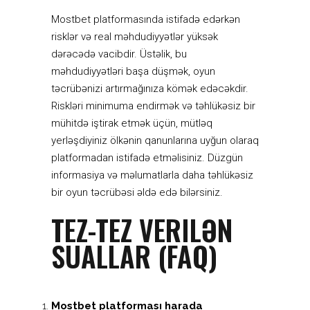
Mostbet platformasında istifadə edərkən
risklər və real məhdudiyyətlər yüksək
dərəcədə vacibdir. Üstəlik, bu
məhdudiyyətləri başa düşmək, oyun
təcrübənizi artırmağınıza kömək edəcəkdir.
Riskləri minimuma endirmək və təhlükəsiz bir
mühitdə iştirak etmək üçün, mütləq
yerləşdiyiniz ölkənin qanunlarına uyğun olaraq
platformadan istifadə etməlisiniz. Düzgün
informasiya və məlumatlarla daha təhlükəsiz
bir oyun təcrübəsi əldə edə bilərsiniz.
TEZ-TEZ VERILƏN
SUALLAR (FAQ)
Mostbet platforması harada