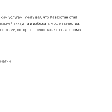
им услугам. Учитывая, что Казахстан стал
кацией аккаунта и избежать мошенничества.
ожностями, которые предоставляет платформа.
матчи.