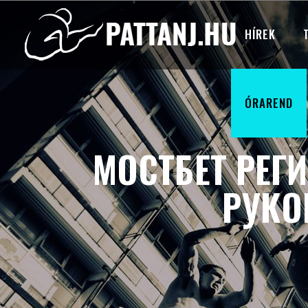
HÍREK
ÓRAREND
МОСТБЕТ РЕГ
РУКО