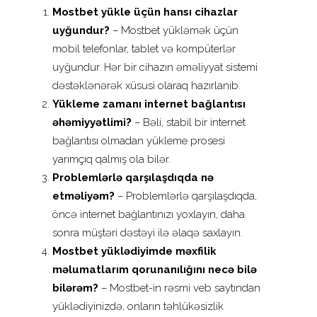
Mostbet yükle üçün hansı cihazlar
uyğundur?
– Mostbet yükləmək üçün
mobil telefonlar, tablet və kompüterlər
uyğundur. Hər bir cihazın əməliyyat sistemi
dəstəklənərək xüsusi olaraq hazırlanıb.
Yükleme zamanı internet bağlantısı
əhəmiyyətlimi?
– Bəli, stabil bir internet
bağlantısı olmadan yükleme prosesi
yarımçıq qalmış ola bilər.
Problemlərlə qarşılaşdıqda nə
etməliyəm?
– Problemlərlə qarşılaşdıqda,
öncə internet bağlantınızı yoxlayın, daha
sonra müştəri dəstəyi ilə əlaqə saxlayın.
Mostbet yüklədiyimde məxfilik
məlumatlarım qorunanılığını necə bilə
bilərəm?
– Mostbet-in rəsmi veb saytından
yüklədiyinizdə, onların təhlükəsizlik