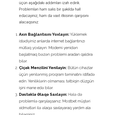
üçün aşağıdakı addımları izah edirik.
Problemləri həm səlis bir şəkildə həll
edəcəyiniz, həm də vaxt itkisinin qarşısını
alacaqsınız:
Axın Bağlantısını Yoxlayın:
Yüklemek
istədiyiniz anlarda internet bağlantınızı
mütləq yoxlayın. Modemi yenidən
başlatmaq bəzən problemi aradan qaldıra
bilər.
Çiçək Menzilini Yeniləyin:
Bütün cihazlar
üçün yenilənmiş proqram təminatını istifadə
edin. Yeniliklərin olmaması, tətbiqin düzgün
işini mane edə bilər.
Dəstəklə Əlaqə Saxlayın:
Hələ də
problemlə qarşılaşsanız, Mostbet müştəri
xidmətləri ilə əlaqə saxlayaraq yardım ala
bilərsiniz.