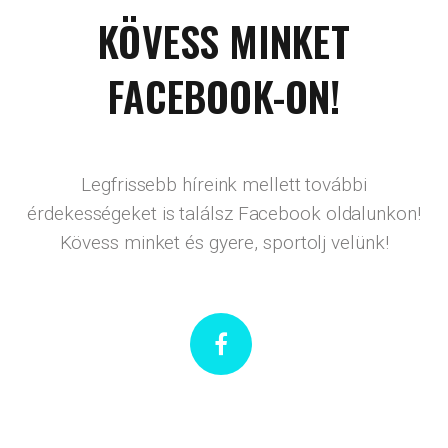
KÖVESS MINKET
FACEBOOK-ON!
Legfrissebb híreink mellett további
érdekességeket is találsz Facebook oldalunkon!
Kövess minket és gyere, sportolj velünk!