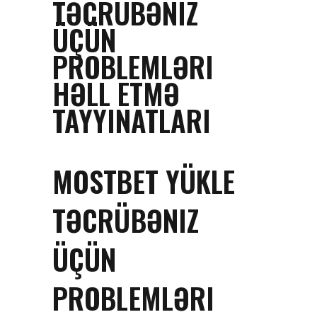
TƏCRÜBƏNIZ
ÜÇÜN
PROBLEMLƏRI
HƏLL ETMƏ
TAYYINATLARI
MOSTBET YÜKLE
TƏCRÜBƏNIZ
ÜÇÜN
PROBLEMLƏRI