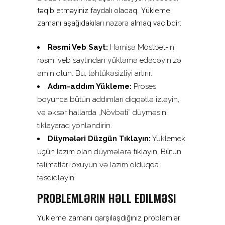
təqib etməyiniz faydalı olacaq. Yükleme
zamanı aşağıdakıları nəzərə almaq vacibdir:
Rəsmi Veb Sayt:
Həmişə Mostbet-in
rəsmi veb saytından yükləmə edəcəyinizə
əmin olun. Bu, təhlükəsizliyi artırır.
Adım-addım Yükleme:
Proses
boyunca bütün addımları diqqətlə izləyin,
və əksər hallarda „Növbəti” düyməsini
tıklayaraq yönləndirin.
Düymələri Düzgün Tıklayın:
Yüklemek
üçün lazım olan düymələrə tıklayın. Bütün
təlimatları oxuyun və lazım olduqda
təsdiqləyin.
PROBLEMLƏRIN HƏLL EDILMƏSI
Yukleme zamanı qarşılaşdığınız problemlər