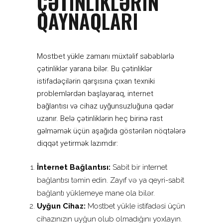
ÇƏTINLIKLƏRIN
QAYNAQLARI
Mostbet yükle zamanı müxtəlif səbəblərlə
çətinliklər yarana bilər. Bu çətinliklər
istifadəçilərin qarşısına çıxan texniki
problemlərdən başlayaraq, internet
bağlantısı və cihaz uyğunsuzluğuna qədər
uzanır. Belə çətinliklərin heç birinə rast
gəlməmək üçün aşağıda göstərilən nöqtələrə
diqqət yetirmək lazımdır:
İnternet Bağlantısı:
Sabit bir internet
bağlantısı təmin edin. Zayıf və ya qeyri-sabit
bağlantı yüklemeye mane ola bilər.
Uyğun Cihaz:
Mostbet yükle istifadəsi üçün
cihazınızın uyğun olub olmadığını yoxlayın.