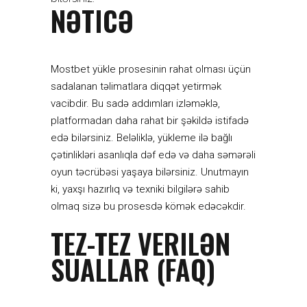
NƏTICƏ
Mostbet yükle prosesinin rahat olması üçün
sadalanan təlimatlara diqqət yetirmək
vacibdir. Bu sadə addımları izləməklə,
platformadan daha rahat bir şəkildə istifadə
edə bilərsiniz. Beləliklə, yükleme ilə bağlı
çətinlikləri asanlıqla dəf edə və daha səmərəli
oyun təcrübəsi yaşaya bilərsiniz. Unutmayın
ki, yaxşı hazırlıq və texniki bilgilərə sahib
olmaq sizə bu prosesdə kömək edəcəkdir.
TEZ-TEZ VERILƏN
SUALLAR (FAQ)