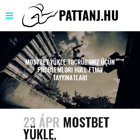
MOSTBET YÜKLE TƏCRÜBƏNIZ ÜÇÜN
PROBLEMLƏRI HƏLL ETMƏ
TAYYINATLARI
23 ÁPR
MOSTBET
YÜKLE