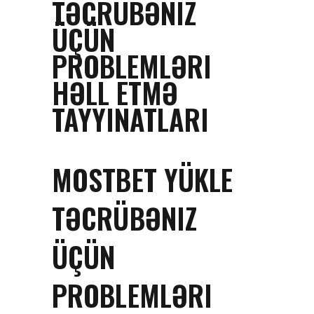
TƏCRÜBƏNIZ
ÜÇÜN
PROBLEMLƏRI
HƏLL ETMƏ
TAYYINATLARI
MOSTBET YÜKLE
TƏCRÜBƏNIZ
ÜÇÜN
PROBLEMLƏRI