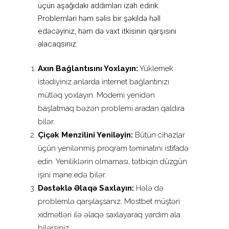
üçün aşağıdakı addımları izah edirik.
Problemləri həm səlis bir şəkildə həll
edəcəyiniz, həm də vaxt itkisinin qarşısını
alacaqsınız:
Axın Bağlantısını Yoxlayın:
Yüklemek
istədiyiniz anlarda internet bağlantınızı
mütləq yoxlayın. Modemi yenidən
başlatmaq bəzən problemi aradan qaldıra
bilər.
Çiçək Menzilini Yeniləyin:
Bütün cihazlar
üçün yenilənmiş proqram təminatını istifadə
edin. Yeniliklərin olmaması, tətbiqin düzgün
işini mane edə bilər.
Dəstəklə Əlaqə Saxlayın:
Hələ də
problemlə qarşılaşsanız, Mostbet müştəri
xidmətləri ilə əlaqə saxlayaraq yardım ala
bilərsiniz.