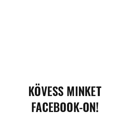
KÖVESS MINKET
FACEBOOK-ON!