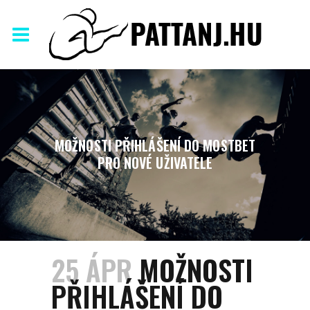
MOŽNOSTI PŘIHLÁŠENÍ DO MOSTBET
PRO NOVÉ UŽIVATELE
25 ÁPR
MOŽNOSTI
PŘIHLÁŠENÍ DO