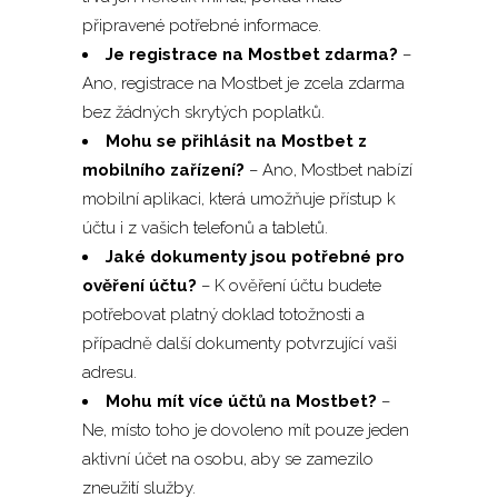
připravené potřebné informace.
Je registrace na Mostbet zdarma?
–
Ano, registrace na Mostbet je zcela zdarma
bez žádných skrytých poplatků.
Mohu se přihlásit na Mostbet z
mobilního zařízení?
– Ano, Mostbet nabízí
mobilní aplikaci, která umožňuje přístup k
účtu i z vašich telefonů a tabletů.
Jaké dokumenty jsou potřebné pro
ověření účtu?
– K ověření účtu budete
potřebovat platný doklad totožnosti a
případně další dokumenty potvrzující vaši
adresu.
Mohu mít více účtů na Mostbet?
–
Ne, místo toho je dovoleno mít pouze jeden
aktivní účet na osobu, aby se zamezilo
zneužití služby.