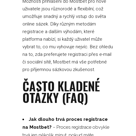
Možnosti přihlášení do Mostbet pro nové
uživatele jsou různorodé a flexibilní, což
umožňuje snadný a rychlý vstup do světa
online sázek. Díky různým metodám
registrace a dalším výhodám, které
platforma nabízí, si každý uživatel může
vybrat to, co mu vyhovuje nejvíc. Bez ohledu
na to, zda preferujete registraci přes e-mail
či sociální sítě, Mostbet má vše potřebné
pro příjemnou sázkovou zkušenost.
ČASTO KLADENÉ
OTÁZKY (FAQ)
Jak dlouho trvá proces registrace
na Mostbet?
– Proces registrace obvykle
trvá jen několik minut, pokud máte