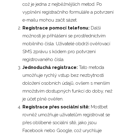
což je jedna z nejběžnějších metod. Po
vyplnění registračního formuláře a potvrzení
e-mailu mohou začít sázet.
Registrace pomocí telefonu:
Další
možností je přihlášení se prostřednictvím
mobilního čísla. Uživatelé obdrží ověřovací
SMS zprávu s kódem pro potvrzení
registrovaného čísla.
Jednoduchá registrace:
Tato metoda
umožňuje rychlý vstup bez nezbytnosti
doložení osobních údajů, ovšem s menším
množstvím dostupných funkcí do doby, než
je účet plně ověřen.
Registrace přes sociální sítě:
Mostbet
rovněž umožňuje uživatelům registrovat se
přes oblíbené sociální sítě, jako jsou
Facebook nebo Google, což urychluje