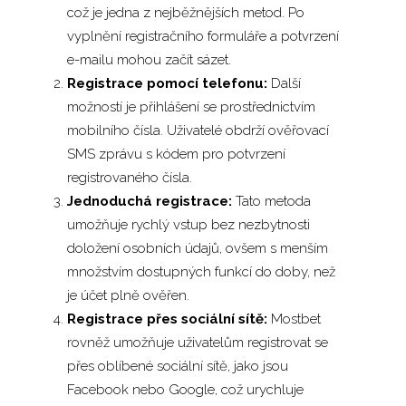
což je jedna z nejběžnějších metod. Po
vyplnění registračního formuláře a potvrzení
e-mailu mohou začít sázet.
Registrace pomocí telefonu:
Další
možností je přihlášení se prostřednictvím
mobilního čísla. Uživatelé obdrží ověřovací
SMS zprávu s kódem pro potvrzení
registrovaného čísla.
Jednoduchá registrace:
Tato metoda
umožňuje rychlý vstup bez nezbytnosti
doložení osobních údajů, ovšem s menším
množstvím dostupných funkcí do doby, než
je účet plně ověřen.
Registrace přes sociální sítě:
Mostbet
rovněž umožňuje uživatelům registrovat se
přes oblíbené sociální sítě, jako jsou
Facebook nebo Google, což urychluje