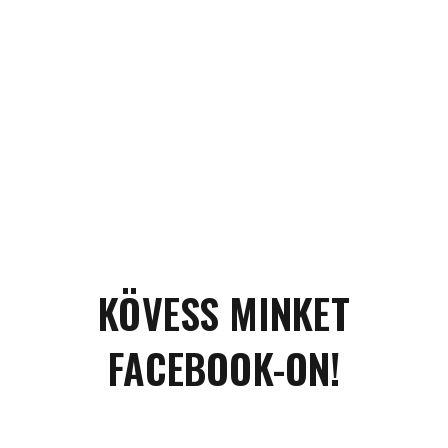
KÖVESS MINKET
FACEBOOK-ON!