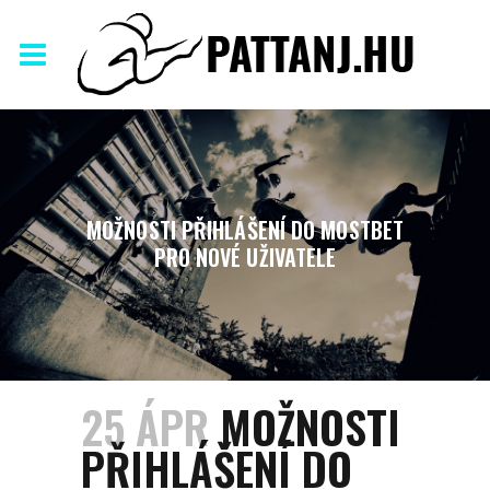
MOŽNOSTI PŘIHLÁŠENÍ DO MOSTBET
PRO NOVÉ UŽIVATELE
25 ÁPR
MOŽNOSTI
PŘIHLÁŠENÍ DO